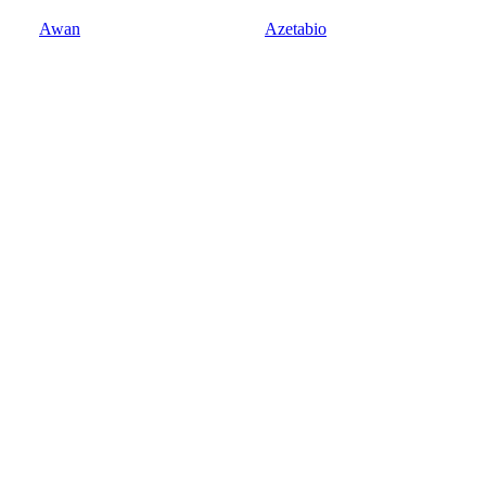
Awan
Azetabio