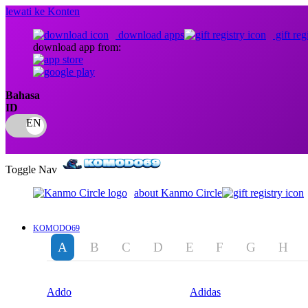
lewati ke Konten
download apps
gift reg
download app from:
Bahasa
ID
Toggle Nav
about Kanmo Circle
KOMODO69
A
B
C
D
E
F
G
H
Addo
Adidas