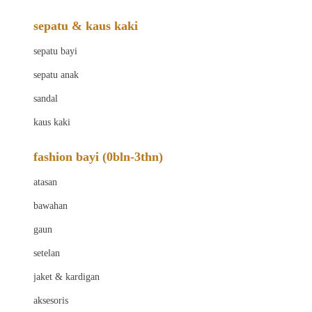
sepatu & kaus kaki
sepatu bayi
sepatu anak
sandal
kaus kaki
fashion bayi (0bln-3thn)
atasan
bawahan
gaun
setelan
jaket & kardigan
aksesoris