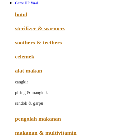
Game HP Viral
botol
sterilizer & warmers
soothers & teethers
celemek
alat makan
cangkir
piring & mangkuk
sendok & garpu
pengolah makanan
makanan & multivitamin