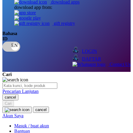
download apps
download app from:
Oh Ma Grain
Okiedog
gift registry
P
Bahasa
ID
Peachy
LOGIN
Phil & Ted's
DAFTAR
Philips Avent
Contact Us
Pigeon
Cari
Playgro
Pencarian Lanjutan
Poled Global
cancel
Cari
Ponycycle
cancel
Puma
Akun Saya
Pureats
Masuk / buat akun
Bantuan