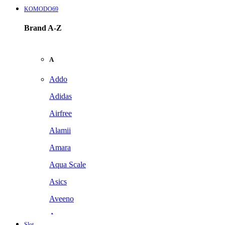
KOMODO69
Brand A-Z
A
Addo
Adidas
Airfree
Alamii
Amara
Aqua Scale
Asics
Aveeno
Awan
Slot