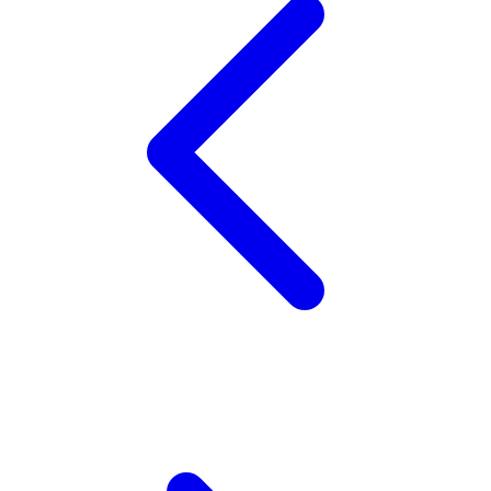
Xootz
Y
Yamatoya
Z
Zaxy
Zoggs
0-9
4Moms
59S