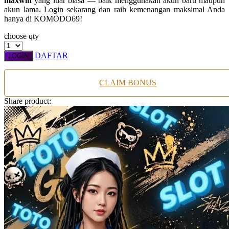
maxwin
yang luar biasa — baik menggunakan akun baru maupun
Squishmallows
akun lama. Login sekarang dan raih kemenangan maksimal Anda
Starbooks
hanya di KOMODO69!
Stick-O
choose qty
Stokke
DAFTAR
LOGIN
Sudocrem
CLAIM BONUS
Sumimo
Share product:
Sunnylife
Sun-Staches
Swimava
T
Tommee Tippee
Trunki
Tutti Bambini