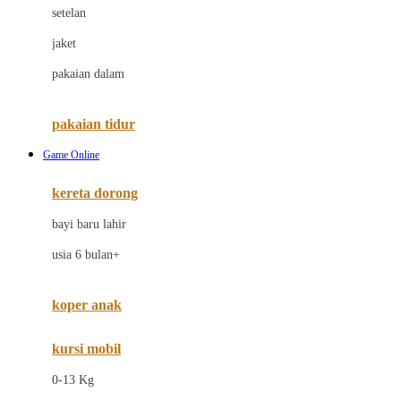
Dae Organics
setelan
Docare
jaket
Doona
pakaian dalam
Down To Earth
Drew
pakaian tidur
Dr. Brown's
Game Online
E
kereta dorong
ELC
bayi baru lahir
Ergobaby
usia 6 bulan+
Expert Care
koper anak
Ezyroller
kursi mobil
F
0-13 Kg
Felt So Sweet