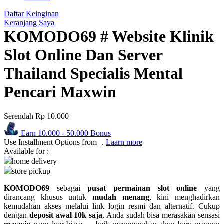
Q
Daftar Keinginan
Keranjang Saya
QV Baby
KOMODO69 # Website Klinik
R
Slot Online Dan Server
Real Shades
Thailand Specialis Mental
Red Castle
Pencari Maxwin
Ribbon Madness
Serendah
Rp 10.000
S
Earn
10.000
-
50.000
Bonus
Sebamed
Use Installment Options from
.
Laarn more
Available for :
Silver Cross
home delivery
store pickup
Simply Idea
KOMODO69
sebagai
pusat permainan slot online
yang
Skip Hop
dirancang khusus untuk
mudah menang
, kini menghadirkan
kemudahan akses melalui link login resmi dan alternatif. Cukup
Spectra
dengan
deposit awal 10k saja
, Anda sudah bisa merasakan sensasi