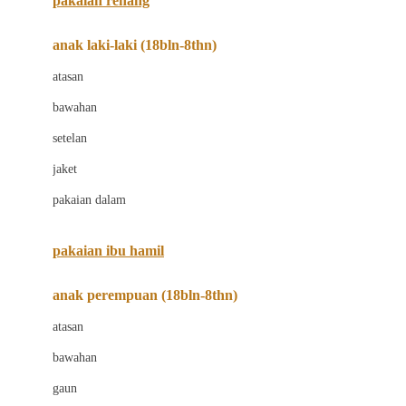
pakaian renang
Bumkins
anak laki-laki (18bln-8thn)
C
atasan
Cetaphil
bawahan
Chicco
setelan
Childlife
jaket
Clevamama
pakaian dalam
Cocolatte
Cottonseeds
pakaian ibu hamil
Cozy N Safe
anak perempuan (18bln-8thn)
Crane
atasan
Cybex
bawahan
D
gaun