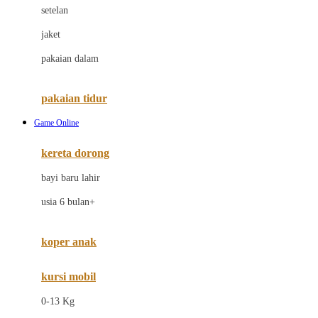
Dae Organics
setelan
Docare
jaket
Doona
pakaian dalam
Down To Earth
Drew
pakaian tidur
Dr. Brown's
Game Online
E
kereta dorong
ELC
bayi baru lahir
Ergobaby
usia 6 bulan+
Expert Care
koper anak
Ezyroller
kursi mobil
F
0-13 Kg
Felt So Sweet