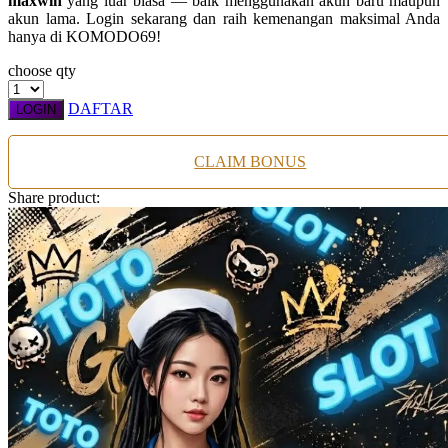
maxwin
yang luar biasa — baik menggunakan akun baru maupun
Squishmallows
akun lama. Login sekarang dan raih kemenangan maksimal Anda
Starbooks
hanya di KOMODO69!
Stick-O
choose qty
Stokke
DAFTAR
LOGIN
Sudocrem
CLAIM BONUS
Sumimo
Share product:
Sunnylife
Sun-Staches
Swimava
T
Tommee Tippee
Trunki
Tutti Bambini