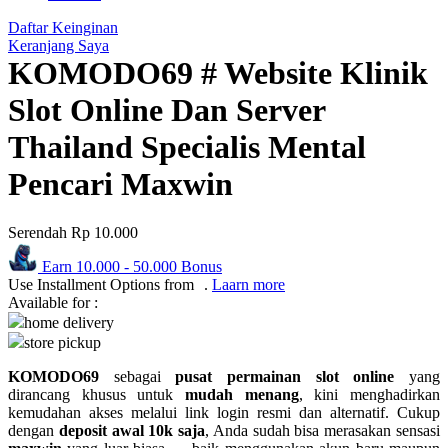
Q
Daftar Keinginan
Keranjang Saya
QV Baby
KOMODO69 # Website Klinik
R
Slot Online Dan Server
Real Shades
Thailand Specialis Mental
Red Castle
Pencari Maxwin
Ribbon Madness
Serendah
Rp 10.000
S
Earn
10.000
-
50.000
Bonus
Sebamed
Use Installment Options from
.
Laarn more
Available for :
Silver Cross
home delivery
store pickup
Simply Idea
KOMODO69
sebagai
pusat permainan slot online
yang
Skip Hop
dirancang khusus untuk
mudah menang
, kini menghadirkan
kemudahan akses melalui link login resmi dan alternatif. Cukup
Spectra
dengan
deposit awal 10k saja
, Anda sudah bisa merasakan sensasi