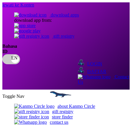
lewati ke Konten
download apps
download app from:
gift registry
Bahasa
ID
LOGIN
DAFTAR
Contact
Us
Toggle Nav
about Kanmo Circle
gift registry
store finder
contact us