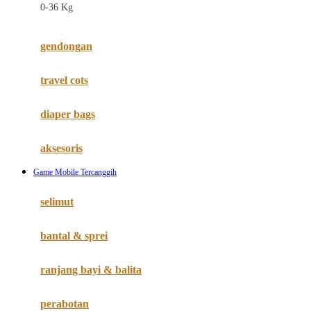
0-36 Kg
Fisher Price
Flipper
gendongan
Friends Of Sally
travel cots
G
diaper bags
Gb
Geko
aksesoris
Graco
Game Mobile Tercanggih
Gund
selimut
H
bantal & sprei
Habbie
Haenim
ranjang bayi & balita
Happy Horse
perabotan