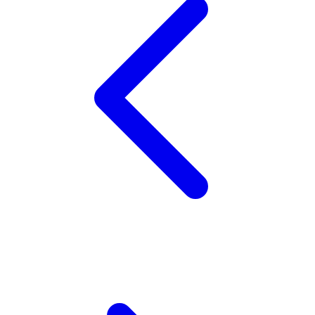
Xootz
Y
Yamatoya
Z
Zaxy
Zoggs
0-9
4Moms
59S