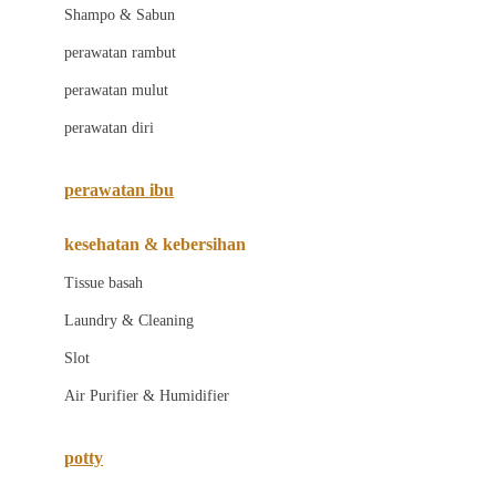
London Taxi
Shampo & Sabun
Love To Dream
perawatan rambut
perawatan mulut
M
perawatan diri
Magformers
Mama's Choice
perawatan ibu
Mamas&Papas
kesehatan & kebersihan
Mamaway
Tissue basah
Maxi Cosi
Laundry & Cleaning
Megabloks
Slot
Micro
Air Purifier & Humidifier
MiDeer
Mimi & Lula
potty
Mini Monkey