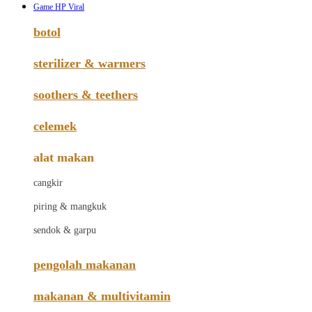
Game HP Viral
botol
sterilizer & warmers
soothers & teethers
celemek
alat makan
cangkir
piring & mangkuk
sendok & garpu
pengolah makanan
makanan & multivitamin