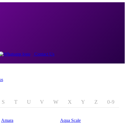
Contact Us
us
S
T
U
V
W
X
Y
Z
0-9
Amara
Aqua Scale