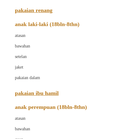
pakaian renang
anak laki-laki (18bln-8thn)
atasan
bawahan
setelan
jaket
pakaian dalam
pakaian ibu hamil
anak perempuan (18bln-8thn)
atasan
bawahan