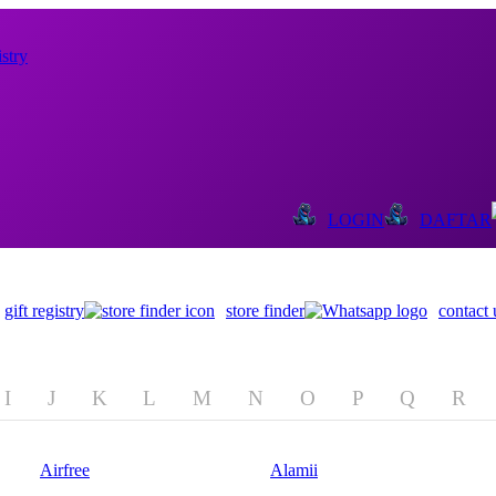
istry
LOGIN
DAFTAR
gift registry
store finder
contact 
I
J
K
L
M
N
O
P
Q
R
Airfree
Alamii