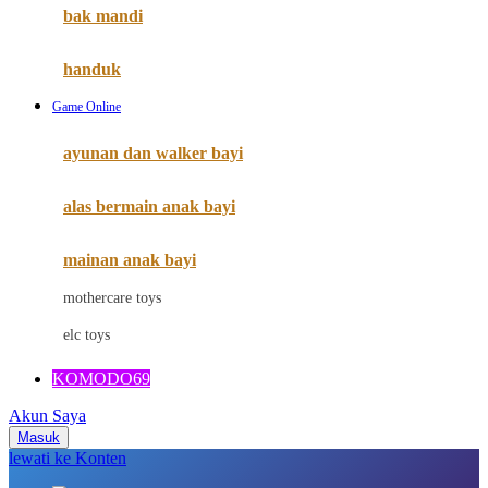
Moby
bak mandi
Momami
handuk
Mothercare
Game Online
Mustela
ayunan dan walker bayi
My Buddy Tag
My K
alas bermain anak bayi
N
mainan anak bayi
Naif
mothercare toys
Nike
elc toys
Nordic Natural
KOMODO69
Nuby
Akun Saya
Nuna
Masuk
lewati ke Konten
O