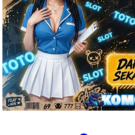
Twistshake
TY Toys
U
V
Veja
Vitaflow
Vtech
W
Waterland
Wellness
X