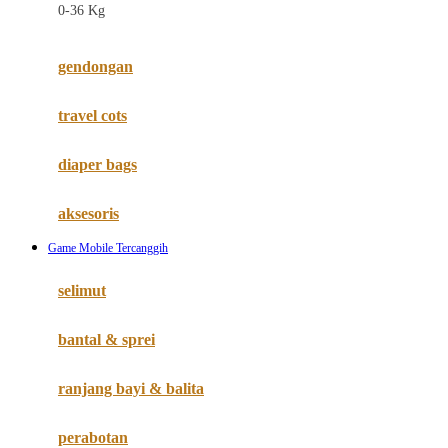
0-36 Kg
Fisher Price
Flipper
gendongan
Friends Of Sally
travel cots
G
diaper bags
Gb
Geko
aksesoris
Graco
Game Mobile Tercanggih
Gund
selimut
H
bantal & sprei
Habbie
Haenim
ranjang bayi & balita
Happy Horse
perabotan