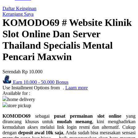
Q
Daftar Keinginan
Keranjang Saya
QV Baby
KOMODO69 # Website Klinik
R
Slot Online Dan Server
Real Shades
Thailand Specialis Mental
Red Castle
Pencari Maxwin
Ribbon Madness
Serendah
Rp 10.000
S
Earn
10.000
-
50.000
Bonus
Sebamed
Use Installment Options from
.
Laarn more
Available for :
Silver Cross
home delivery
store pickup
Simply Idea
KOMODO69
sebagai
pusat permainan slot online
yang
Skip Hop
dirancang khusus untuk
mudah menang
, kini menghadirkan
kemudahan akses melalui link login resmi dan alternatif. Cukup
Spectra
dengan
deposit awal 10k saja
, Anda sudah bisa merasakan sensasi