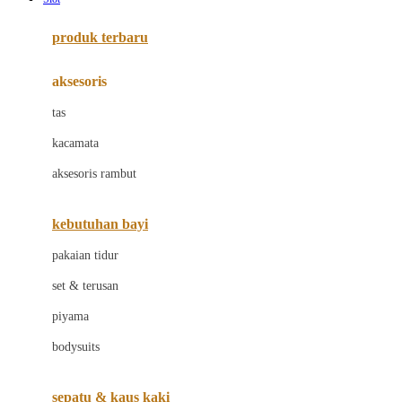
Azetabio
produk terbaru
B
aksesoris
Baabaasheepz
tas
Babiators
kacamata
Baby Dove
aksesoris rambut
Baby Jogger
Baby Rovega
kebutuhan bayi
Babybee
pakaian tidur
Banana Boat
set & terusan
Banz
piyama
Barbie
bodysuits
Beaba
Beauty Barn
sepatu & kaus kaki