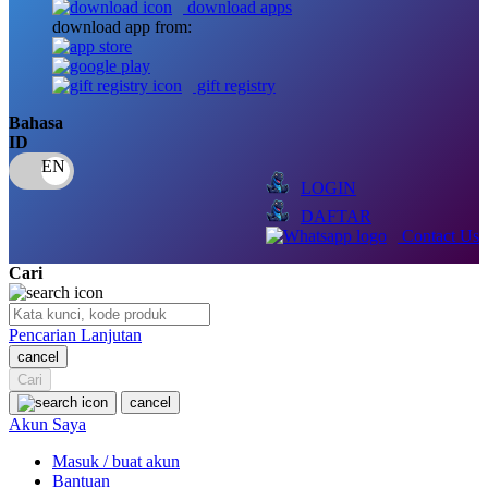
download apps
download app from:
Oh Ma Grain
Okiedog
gift registry
P
Bahasa
ID
Peachy
LOGIN
Phil & Ted's
DAFTAR
Philips Avent
Contact Us
Pigeon
Cari
Playgro
Pencarian Lanjutan
Poled Global
cancel
Cari
Ponycycle
cancel
Puma
Akun Saya
Pureats
Masuk / buat akun
Bantuan