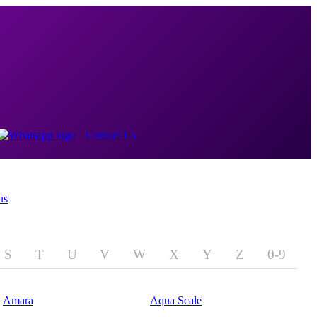
Contact Us
us
S
T
U
V
W
X
Y
Z
0-9
Amara
Aqua Scale