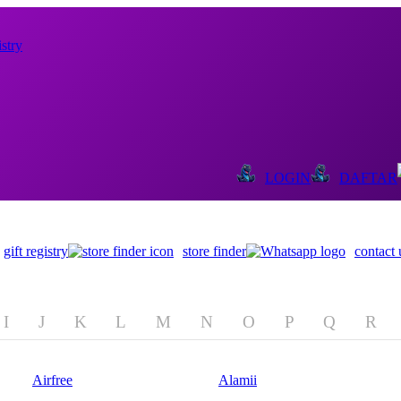
istry
LOGIN
DAFTAR
gift registry
store finder
contact 
I
J
K
L
M
N
O
P
Q
R
Airfree
Alamii