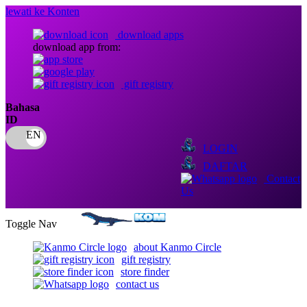
lewati ke Konten
download apps
download app from:
gift registry
Bahasa
ID
LOGIN
DAFTAR
Contact
Us
Toggle Nav
about Kanmo Circle
gift registry
store finder
contact us