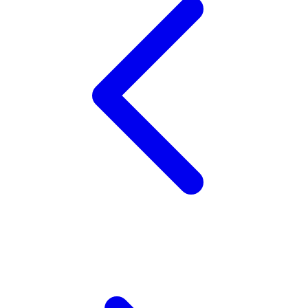
Xootz
Y
Yamatoya
Z
Zaxy
Zoggs
0-9
4Moms
59S