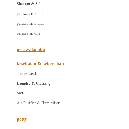
London Taxi
Shampo & Sabun
Love To Dream
perawatan rambut
perawatan mulut
M
perawatan diri
Magformers
Mama's Choice
perawatan ibu
Mamas&Papas
kesehatan & kebersihan
Mamaway
Tissue basah
Maxi Cosi
Laundry & Cleaning
Megabloks
Slot
Micro
Air Purifier & Humidifier
MiDeer
Mimi & Lula
potty
Mini Monkey