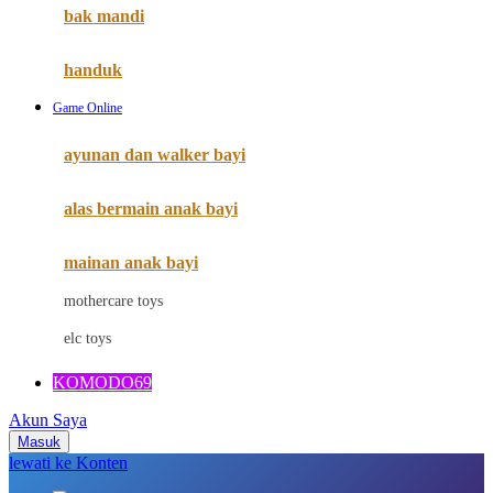
Moby
bak mandi
Momami
handuk
Mothercare
Game Online
Mustela
ayunan dan walker bayi
My Buddy Tag
My K
alas bermain anak bayi
N
mainan anak bayi
Naif
mothercare toys
Nike
elc toys
Nordic Natural
KOMODO69
Nuby
Akun Saya
Nuna
Masuk
lewati ke Konten
O