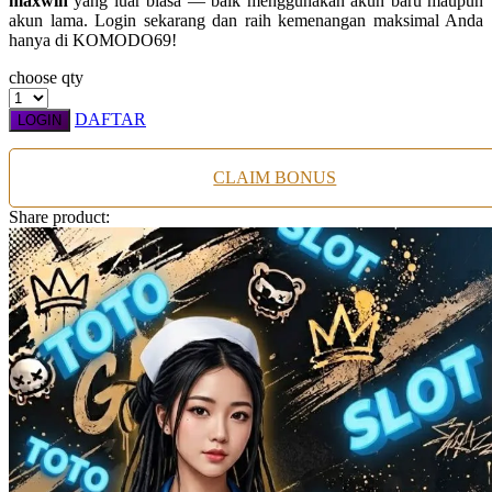
maxwin
yang luar biasa — baik menggunakan akun baru maupun
Squishmallows
akun lama. Login sekarang dan raih kemenangan maksimal Anda
Starbooks
hanya di KOMODO69!
Stick-O
choose qty
Stokke
DAFTAR
LOGIN
Sudocrem
CLAIM BONUS
Sumimo
Share product:
Sunnylife
Sun-Staches
Swimava
T
Tommee Tippee
Trunki
Tutti Bambini