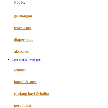
0-36 Kg
Fisher Price
Flipper
gendongan
Friends Of Sally
travel cots
G
diaper bags
Gb
Geko
aksesoris
Graco
Game Mobile Tercanggih
Gund
selimut
H
bantal & sprei
Habbie
Haenim
ranjang bayi & balita
Happy Horse
perabotan