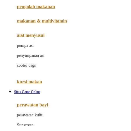
pengolah makanan
Joolz
Jujube
makanan & multivitamin
K
alat menyusui
Kiddycuts
pompa asi
Kumon
penyimpanan asi
L
cooler bags
Leapfrog
kursi makan
Leclerc
Situs Game Online
Lee Vierra
Lillebaby
perawatan bayi
Little Bird Told Me
perawatan kulit
Little Miss Janis
Sunscreen