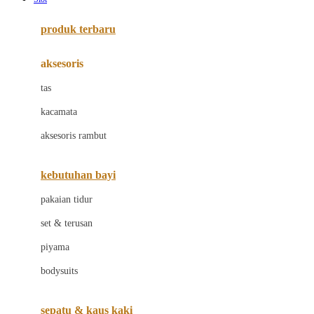
Azetabio
produk terbaru
B
aksesoris
Baabaasheepz
tas
Babiators
kacamata
Baby Dove
aksesoris rambut
Baby Jogger
Baby Rovega
kebutuhan bayi
Babybee
pakaian tidur
Banana Boat
set & terusan
Banz
piyama
Barbie
bodysuits
Beaba
Beauty Barn
sepatu & kaus kaki