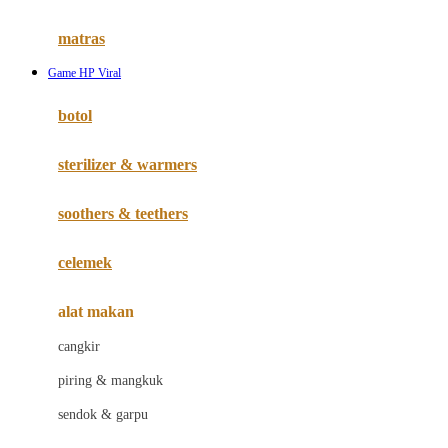
Happy Tummy
Hauck
matras
Havaianas
Game HP Viral
Hegen
botol
Hot Wheels
sterilizer & warmers
Hybrid
soothers & teethers
I
Inlacta DHA
celemek
Interlac
alat makan
Ivenet
cangkir
J
piring & mangkuk
Jack N Jill
sendok & garpu
Joie