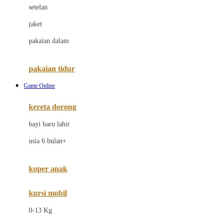
Dae Organics
setelan
Docare
jaket
Doona
pakaian dalam
Down To Earth
Drew
pakaian tidur
Dr. Brown's
Game Online
E
kereta dorong
ELC
bayi baru lahir
Ergobaby
usia 6 bulan+
Expert Care
koper anak
Ezyroller
kursi mobil
F
0-13 Kg
Felt So Sweet