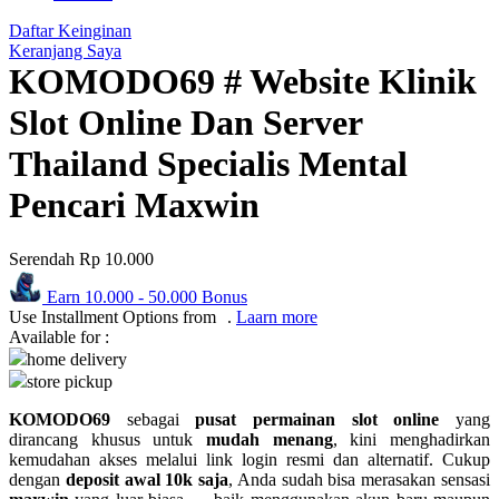
Q
Daftar Keinginan
Keranjang Saya
QV Baby
KOMODO69 # Website Klinik
R
Slot Online Dan Server
Real Shades
Thailand Specialis Mental
Red Castle
Pencari Maxwin
Ribbon Madness
Serendah
Rp 10.000
S
Earn
10.000
-
50.000
Bonus
Sebamed
Use Installment Options from
.
Laarn more
Available for :
Silver Cross
home delivery
store pickup
Simply Idea
KOMODO69
sebagai
pusat permainan slot online
yang
Skip Hop
dirancang khusus untuk
mudah menang
, kini menghadirkan
kemudahan akses melalui link login resmi dan alternatif. Cukup
Spectra
dengan
deposit awal 10k saja
, Anda sudah bisa merasakan sensasi