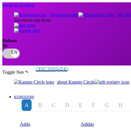
lewati ke Konten
download apps
gift reg
download app from:
Bahasa
ID
Toggle Nav
about Kanmo Circle
KOMODO69
A
B
C
D
E
F
G
H
Addo
Adidas