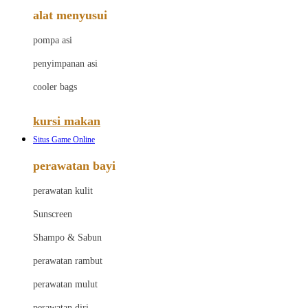
alat menyusui
pompa asi
penyimpanan asi
cooler bags
kursi makan
Situs Game Online
perawatan bayi
perawatan kulit
Sunscreen
Shampo & Sabun
perawatan rambut
perawatan mulut
perawatan diri