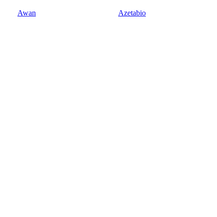
Awan
Azetabio