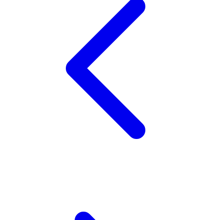
Xootz
Y
Yamatoya
Z
Zaxy
Zoggs
0-9
4Moms
59S