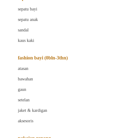
Bio Oil
sepatu bayi
Biolane
sepatu anak
Bite Fighters
sandal
Bizzi Growin
kaus kaki
Blackmores
fashion bayi (0bln-3thn)
Blooming Marvellous
atasan
Bonnels
bawahan
Bravado
gaun
Bruder
setelan
Brush Baby
jaket & kardigan
Buds Organics
aksesoris
Bugaboo
Buggygear