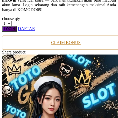
maxwin
yang luar biasa — baik menggunakan akun baru maupun
Squishmallows
akun lama. Login sekarang dan raih kemenangan maksimal Anda
Starbooks
hanya di KOMODO69!
Stick-O
choose qty
Stokke
DAFTAR
LOGIN
Sudocrem
CLAIM BONUS
Sumimo
Share product:
Sunnylife
Sun-Staches
Swimava
T
Tommee Tippee
Trunki
Tutti Bambini