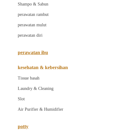
London Taxi
Shampo & Sabun
Love To Dream
perawatan rambut
perawatan mulut
M
perawatan diri
Magformers
Mama's Choice
perawatan ibu
Mamas&Papas
kesehatan & kebersihan
Mamaway
Tissue basah
Maxi Cosi
Laundry & Cleaning
Megabloks
Slot
Micro
Air Purifier & Humidifier
MiDeer
Mimi & Lula
potty
Mini Monkey