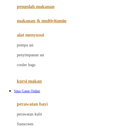
pengolah makanan
Joolz
Jujube
makanan & multivitamin
K
alat menyusui
Kiddycuts
pompa asi
Kumon
penyimpanan asi
L
cooler bags
Leapfrog
kursi makan
Leclerc
Situs Game Online
Lee Vierra
Lillebaby
perawatan bayi
Little Bird Told Me
perawatan kulit
Little Miss Janis
Sunscreen