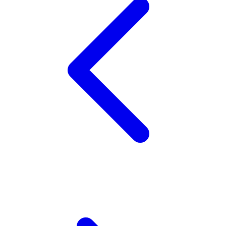
Xootz
Y
Yamatoya
Z
Zaxy
Zoggs
0-9
4Moms
59S