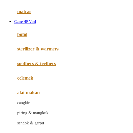
Happy Tummy
Hauck
matras
Havaianas
Game HP Viral
Hegen
botol
Hot Wheels
sterilizer & warmers
Hybrid
soothers & teethers
I
Inlacta DHA
celemek
Interlac
alat makan
Ivenet
cangkir
J
piring & mangkuk
Jack N Jill
sendok & garpu
Joie