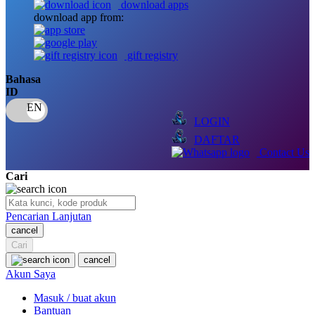
download apps
download app from:
Oh Ma Grain
Okiedog
gift registry
P
Bahasa
ID
Peachy
LOGIN
Phil & Ted's
DAFTAR
Philips Avent
Contact Us
Pigeon
Cari
Playgro
Pencarian Lanjutan
Poled Global
cancel
Cari
Ponycycle
cancel
Puma
Akun Saya
Pureats
Masuk / buat akun
Bantuan