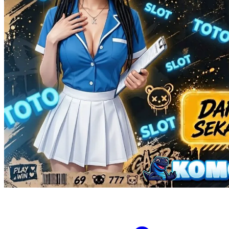
Twistshake
TY Toys
U
V
Veja
Vitaflow
Vtech
W
Waterland
Wellness
X