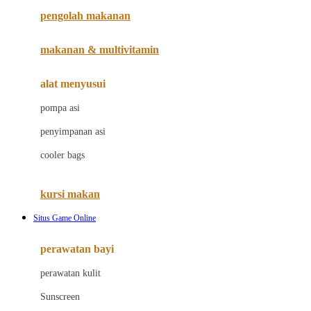
pengolah makanan
Joolz
Jujube
makanan & multivitamin
K
alat menyusui
Kiddycuts
pompa asi
Kumon
penyimpanan asi
L
cooler bags
Leapfrog
kursi makan
Leclerc
Situs Game Online
Lee Vierra
Lillebaby
perawatan bayi
Little Bird Told Me
perawatan kulit
Little Miss Janis
Sunscreen