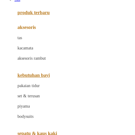
Azetabio
produk terbaru
B
aksesoris
Baabaasheepz
tas
Babiators
kacamata
Baby Dove
aksesoris rambut
Baby Jogger
Baby Rovega
kebutuhan bayi
Babybee
pakaian tidur
Banana Boat
set & terusan
Banz
piyama
Barbie
bodysuits
Beaba
Beauty Barn
sepatu & kaus kaki