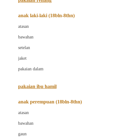
pakaian renang
Bumkins
anak laki-laki (18bln-8thn)
C
atasan
Cetaphil
bawahan
Chicco
setelan
Childlife
jaket
Clevamama
pakaian dalam
Cocolatte
Cottonseeds
pakaian ibu hamil
Cozy N Safe
anak perempuan (18bln-8thn)
Crane
atasan
Cybex
bawahan
D
gaun