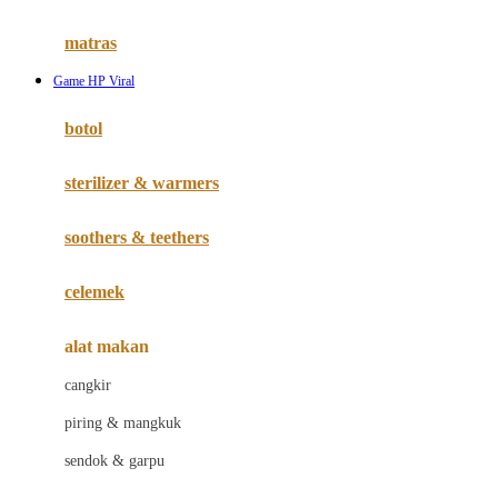
Happy Tummy
Hauck
matras
Havaianas
Game HP Viral
Hegen
botol
Hot Wheels
sterilizer & warmers
Hybrid
soothers & teethers
I
Inlacta DHA
celemek
Interlac
alat makan
Ivenet
cangkir
J
piring & mangkuk
Jack N Jill
sendok & garpu
Joie