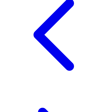
Xootz
Y
Yamatoya
Z
Zaxy
Zoggs
0-9
4Moms
59S