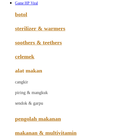
Game HP Viral
botol
sterilizer & warmers
soothers & teethers
celemek
alat makan
cangkir
piring & mangkuk
sendok & garpu
pengolah makanan
makanan & multivitamin