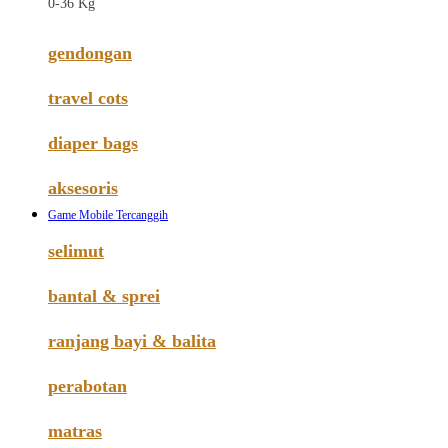
0-36 Kg
gendongan
travel cots
diaper bags
aksesoris
Game Mobile Tercanggih
selimut
bantal & sprei
ranjang bayi & balita
perabotan
matras