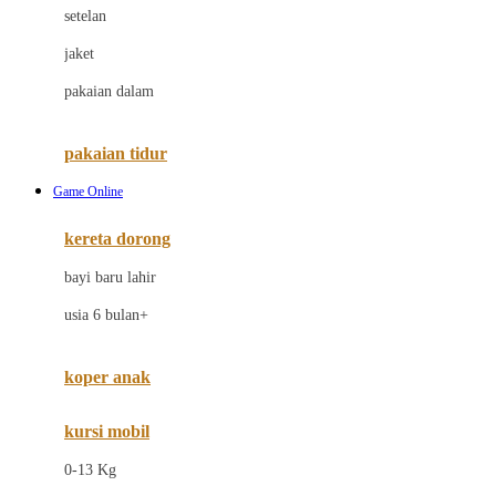
Dae Organics
setelan
Docare
jaket
Doona
pakaian dalam
Down To Earth
Drew
pakaian tidur
Dr. Brown's
Game Online
E
kereta dorong
ELC
bayi baru lahir
Ergobaby
usia 6 bulan+
Expert Care
koper anak
Ezyroller
kursi mobil
F
0-13 Kg
Felt So Sweet