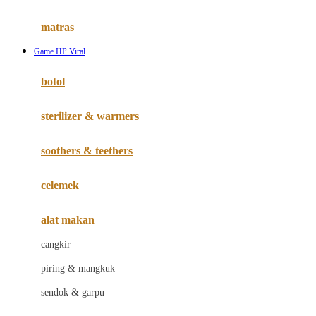
Happy Tummy
Hauck
matras
Havaianas
Game HP Viral
Hegen
botol
Hot Wheels
sterilizer & warmers
Hybrid
soothers & teethers
I
Inlacta DHA
celemek
Interlac
alat makan
Ivenet
cangkir
J
piring & mangkuk
Jack N Jill
sendok & garpu
Joie