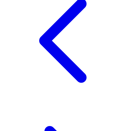
Xootz
Y
Yamatoya
Z
Zaxy
Zoggs
0-9
4Moms
59S