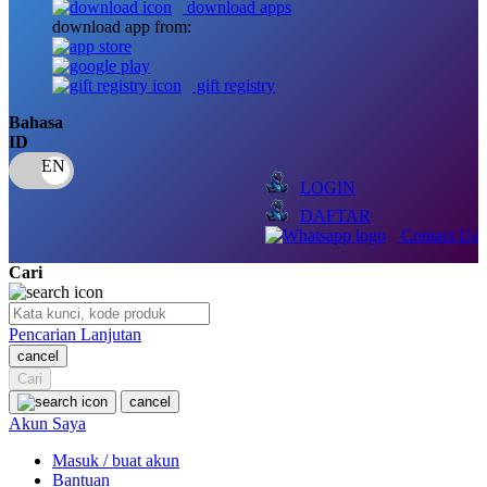
download apps
download app from:
Oh Ma Grain
Okiedog
gift registry
P
Bahasa
ID
Peachy
LOGIN
Phil & Ted's
DAFTAR
Philips Avent
Contact Us
Pigeon
Cari
Playgro
Pencarian Lanjutan
Poled Global
cancel
Cari
Ponycycle
cancel
Puma
Akun Saya
Pureats
Masuk / buat akun
Bantuan