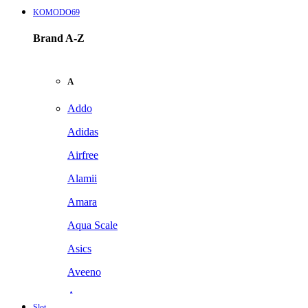
KOMODO69
Brand A-Z
A
Addo
Adidas
Airfree
Alamii
Amara
Aqua Scale
Asics
Aveeno
Awan
Slot