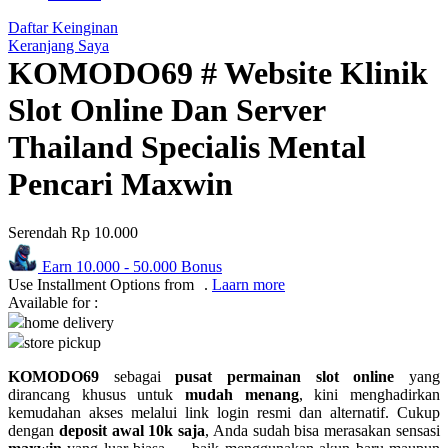
Q
Daftar Keinginan
Keranjang Saya
QV Baby
KOMODO69 # Website Klinik
R
Slot Online Dan Server
Real Shades
Thailand Specialis Mental
Red Castle
Pencari Maxwin
Ribbon Madness
Serendah
Rp 10.000
S
Earn
10.000
-
50.000
Bonus
Sebamed
Use Installment Options from
.
Laarn more
Available for :
Silver Cross
home delivery
store pickup
Simply Idea
KOMODO69
sebagai
pusat permainan slot online
yang
Skip Hop
dirancang khusus untuk
mudah menang
, kini menghadirkan
kemudahan akses melalui link login resmi dan alternatif. Cukup
Spectra
dengan
deposit awal 10k saja
, Anda sudah bisa merasakan sensasi