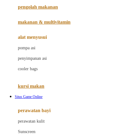
pengolah makanan
Joolz
Jujube
makanan & multivitamin
K
alat menyusui
Kiddycuts
pompa asi
Kumon
penyimpanan asi
L
cooler bags
Leapfrog
kursi makan
Leclerc
Situs Game Online
Lee Vierra
Lillebaby
perawatan bayi
Little Bird Told Me
perawatan kulit
Little Miss Janis
Sunscreen