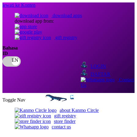
lewati ke Konten
download apps
download app from:
gift registry
Bahasa
ID
LOGIN
DAFTAR
Contact
Us
Toggle Nav
about Kanmo Circle
gift registry
store finder
contact us