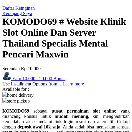
Q
Daftar Keinginan
Keranjang Saya
QV Baby
KOMODO69 # Website Klinik
R
Slot Online Dan Server
Real Shades
Thailand Specialis Mental
Red Castle
Pencari Maxwin
Ribbon Madness
Serendah
Rp 10.000
S
Earn
10.000
-
50.000
Bonus
Sebamed
Use Installment Options from
.
Laarn more
Available for :
Silver Cross
home delivery
store pickup
Simply Idea
KOMODO69
sebagai
pusat permainan slot online
yang
Skip Hop
dirancang khusus untuk
mudah menang
, kini menghadirkan
kemudahan akses melalui link login resmi dan alternatif. Cukup
Spectra
dengan
deposit awal 10k saja
, Anda sudah bisa merasakan sensasi