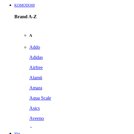
KOMODO69
Brand A-Z
A
Addo
Adidas
Airfree
Alamii
Amara
Aqua Scale
Asics
Aveeno
Awan
Slot