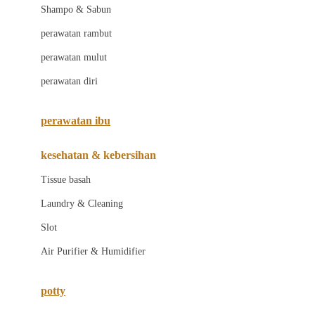
London Taxi
Shampo & Sabun
Love To Dream
perawatan rambut
perawatan mulut
M
perawatan diri
Magformers
Mama's Choice
perawatan ibu
Mamas&Papas
kesehatan & kebersihan
Mamaway
Tissue basah
Maxi Cosi
Laundry & Cleaning
Megabloks
Slot
Micro
Air Purifier & Humidifier
MiDeer
Mimi & Lula
potty
Mini Monkey