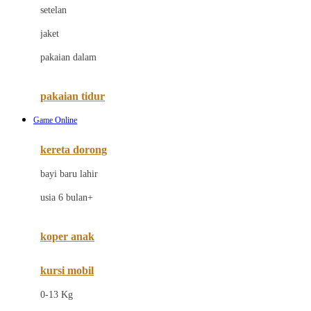
Dae Organics
setelan
Docare
jaket
Doona
pakaian dalam
Down To Earth
Drew
pakaian tidur
Dr. Brown's
Game Online
E
kereta dorong
ELC
bayi baru lahir
Ergobaby
usia 6 bulan+
Expert Care
koper anak
Ezyroller
kursi mobil
F
0-13 Kg
Felt So Sweet