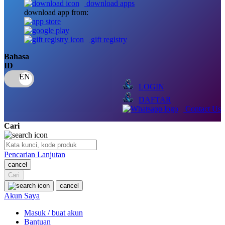
download apps
download app from:
Oh Ma Grain
Okiedog
gift registry
P
Bahasa
ID
Peachy
LOGIN
Phil & Ted's
DAFTAR
Philips Avent
Contact Us
Pigeon
Cari
Playgro
Pencarian Lanjutan
Poled Global
cancel
Cari
Ponycycle
cancel
Puma
Akun Saya
Pureats
Masuk / buat akun
Bantuan