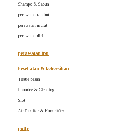
London Taxi
Shampo & Sabun
Love To Dream
perawatan rambut
perawatan mulut
M
perawatan diri
Magformers
Mama's Choice
perawatan ibu
Mamas&Papas
kesehatan & kebersihan
Mamaway
Tissue basah
Maxi Cosi
Laundry & Cleaning
Megabloks
Slot
Micro
Air Purifier & Humidifier
MiDeer
Mimi & Lula
potty
Mini Monkey