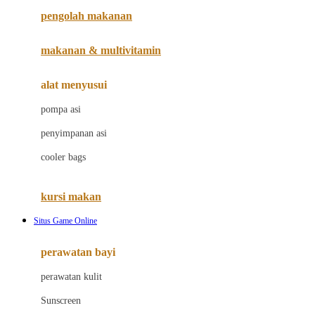
pengolah makanan
Joolz
Jujube
makanan & multivitamin
K
alat menyusui
Kiddycuts
pompa asi
Kumon
penyimpanan asi
L
cooler bags
Leapfrog
kursi makan
Leclerc
Situs Game Online
Lee Vierra
Lillebaby
perawatan bayi
Little Bird Told Me
perawatan kulit
Little Miss Janis
Sunscreen