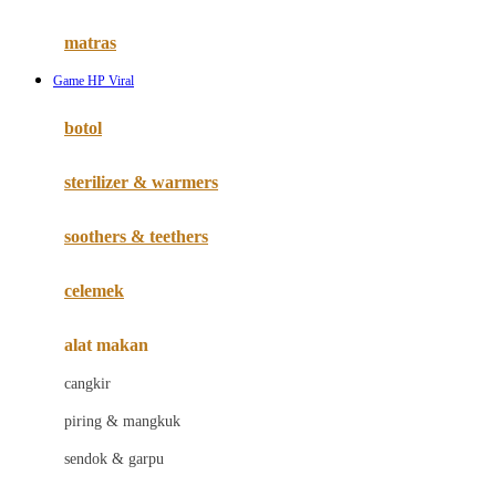
Happy Tummy
Hauck
matras
Havaianas
Game HP Viral
Hegen
botol
Hot Wheels
sterilizer & warmers
Hybrid
soothers & teethers
I
Inlacta DHA
celemek
Interlac
alat makan
Ivenet
cangkir
J
piring & mangkuk
Jack N Jill
sendok & garpu
Joie