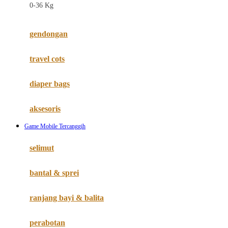
0-36 Kg
Fisher Price
Flipper
gendongan
Friends Of Sally
travel cots
G
diaper bags
Gb
Geko
aksesoris
Graco
Game Mobile Tercanggih
Gund
selimut
H
bantal & sprei
Habbie
Haenim
ranjang bayi & balita
Happy Horse
perabotan