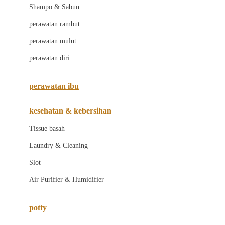
London Taxi
Shampo & Sabun
Love To Dream
perawatan rambut
perawatan mulut
M
perawatan diri
Magformers
Mama's Choice
perawatan ibu
Mamas&Papas
kesehatan & kebersihan
Mamaway
Tissue basah
Maxi Cosi
Laundry & Cleaning
Megabloks
Slot
Micro
Air Purifier & Humidifier
MiDeer
Mimi & Lula
potty
Mini Monkey