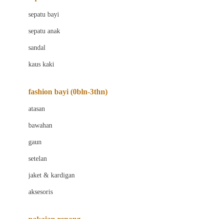
Bio Oil
sepatu bayi
Biolane
sepatu anak
Bite Fighters
sandal
Bizzi Growin
kaus kaki
Blackmores
fashion bayi (0bln-3thn)
Blooming Marvellous
atasan
Bonnels
bawahan
Bravado
gaun
Bruder
setelan
Brush Baby
jaket & kardigan
Buds Organics
aksesoris
Bugaboo
Buggygear