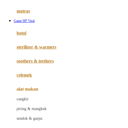
Happy Tummy
Hauck
matras
Havaianas
Game HP Viral
Hegen
botol
Hot Wheels
sterilizer & warmers
Hybrid
soothers & teethers
I
Inlacta DHA
celemek
Interlac
alat makan
Ivenet
cangkir
J
piring & mangkuk
Jack N Jill
sendok & garpu
Joie