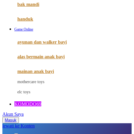
Moby
bak mandi
Momami
handuk
Mothercare
Game Online
Mustela
ayunan dan walker bayi
My Buddy Tag
My K
alas bermain anak bayi
N
mainan anak bayi
Naif
mothercare toys
Nike
elc toys
Nordic Natural
KOMODO69
Nuby
Akun Saya
Nuna
Masuk
lewati ke Konten
O