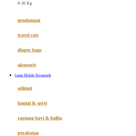
0-36 Kg
Fisher Price
Flipper
gendongan
Friends Of Sally
travel cots
G
diaper bags
Gb
Geko
aksesoris
Graco
Game Mobile Tercanggih
Gund
selimut
H
bantal & sprei
Habbie
Haenim
ranjang bayi & balita
Happy Horse
perabotan