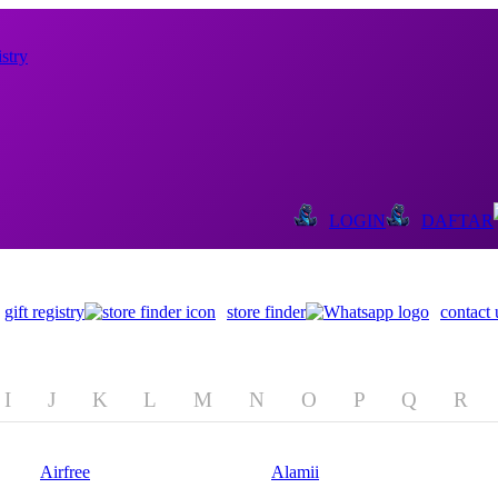
istry
LOGIN
DAFTAR
gift registry
store finder
contact 
I
J
K
L
M
N
O
P
Q
R
Airfree
Alamii