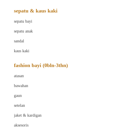
sepatu & kaus kaki
sepatu bayi
sepatu anak
sandal
kaus kaki
fashion bayi (0bln-3thn)
atasan
bawahan
gaun
setelan
jaket & kardigan
aksesoris