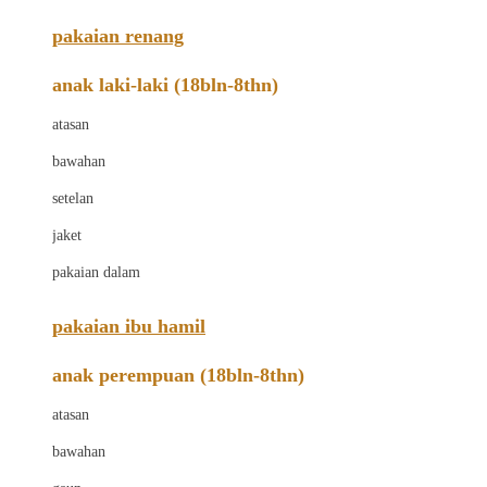
pakaian renang
anak laki-laki (18bln-8thn)
atasan
bawahan
setelan
jaket
pakaian dalam
pakaian ibu hamil
anak perempuan (18bln-8thn)
atasan
bawahan