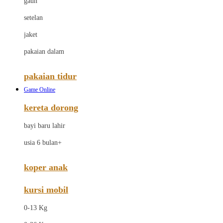
gaun
setelan
jaket
pakaian dalam
pakaian tidur
Game Online
kereta dorong
bayi baru lahir
usia 6 bulan+
koper anak
kursi mobil
0-13 Kg