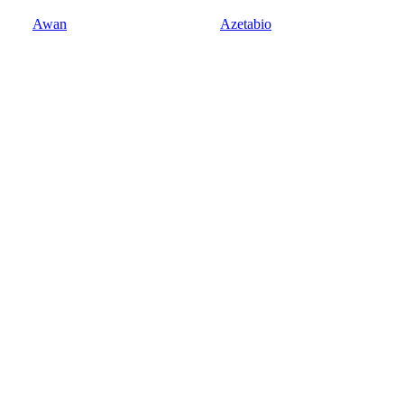
Awan
Azetabio