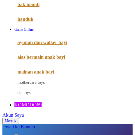
Moby
bak mandi
Momami
handuk
Mothercare
Game Online
Mustela
ayunan dan walker bayi
My Buddy Tag
My K
alas bermain anak bayi
N
mainan anak bayi
Naif
mothercare toys
Nike
elc toys
Nordic Natural
KOMODO69
Nuby
Akun Saya
Nuna
Masuk
lewati ke Konten
O