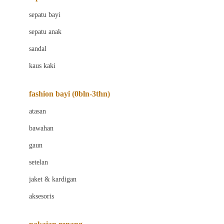
Bio Oil
sepatu bayi
Biolane
sepatu anak
Bite Fighters
sandal
Bizzi Growin
kaus kaki
Blackmores
fashion bayi (0bln-3thn)
Blooming Marvellous
atasan
Bonnels
bawahan
Bravado
gaun
Bruder
setelan
Brush Baby
jaket & kardigan
Buds Organics
aksesoris
Bugaboo
Buggygear