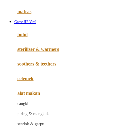
Happy Tummy
Hauck
matras
Havaianas
Game HP Viral
Hegen
botol
Hot Wheels
sterilizer & warmers
Hybrid
soothers & teethers
I
Inlacta DHA
celemek
Interlac
alat makan
Ivenet
cangkir
J
piring & mangkuk
Jack N Jill
sendok & garpu
Joie