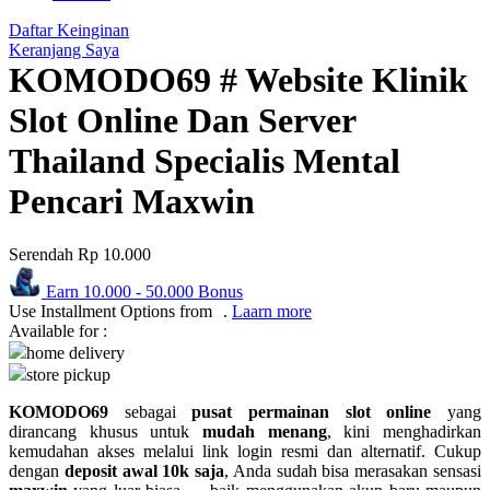
Q
Daftar Keinginan
Keranjang Saya
QV Baby
KOMODO69 # Website Klinik
R
Slot Online Dan Server
Real Shades
Thailand Specialis Mental
Red Castle
Pencari Maxwin
Ribbon Madness
Serendah
Rp 10.000
S
Earn
10.000
-
50.000
Bonus
Sebamed
Use Installment Options from
.
Laarn more
Available for :
Silver Cross
home delivery
store pickup
Simply Idea
KOMODO69
sebagai
pusat permainan slot online
yang
Skip Hop
dirancang khusus untuk
mudah menang
, kini menghadirkan
kemudahan akses melalui link login resmi dan alternatif. Cukup
Spectra
dengan
deposit awal 10k saja
, Anda sudah bisa merasakan sensasi