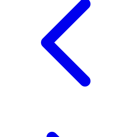
Xootz
Y
Yamatoya
Z
Zaxy
Zoggs
0-9
4Moms
59S