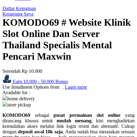
Q
Daftar Keinginan
Keranjang Saya
QV Baby
KOMODO69 # Website Klinik
R
Slot Online Dan Server
Real Shades
Thailand Specialis Mental
Red Castle
Pencari Maxwin
Ribbon Madness
Serendah
Rp 10.000
S
Earn
10.000
-
50.000
Bonus
Sebamed
Use Installment Options from
.
Laarn more
Available for :
Silver Cross
home delivery
store pickup
Simply Idea
KOMODO69
sebagai
pusat permainan slot online
yang
Skip Hop
dirancang khusus untuk
mudah menang
, kini menghadirkan
kemudahan akses melalui link login resmi dan alternatif. Cukup
Spectra
dengan
deposit awal 10k saja
, Anda sudah bisa merasakan sensasi