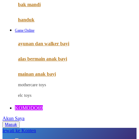
Moby
bak mandi
Momami
handuk
Mothercare
Game Online
Mustela
ayunan dan walker bayi
My Buddy Tag
My K
alas bermain anak bayi
N
mainan anak bayi
Naif
mothercare toys
Nike
elc toys
Nordic Natural
KOMODO69
Nuby
Akun Saya
Nuna
Masuk
lewati ke Konten
O