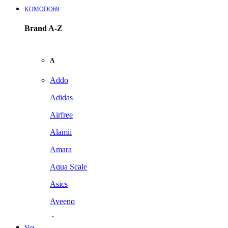
KOMODO69
Brand A-Z
A
Addo
Adidas
Airfree
Alamii
Amara
Aqua Scale
Asics
Aveeno
Awan
Slot