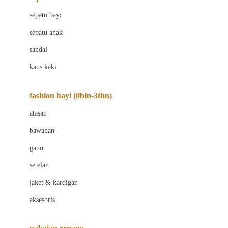
Bio Oil
sepatu bayi
Biolane
sepatu anak
Bite Fighters
sandal
Bizzi Growin
kaus kaki
Blackmores
fashion bayi (0bln-3thn)
Blooming Marvellous
atasan
Bonnels
bawahan
Bravado
gaun
Bruder
setelan
Brush Baby
jaket & kardigan
Buds Organics
aksesoris
Bugaboo
Buggygear