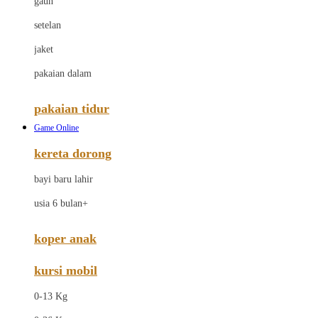
gaun
setelan
jaket
pakaian dalam
pakaian tidur
Game Online
kereta dorong
bayi baru lahir
usia 6 bulan+
koper anak
kursi mobil
0-13 Kg