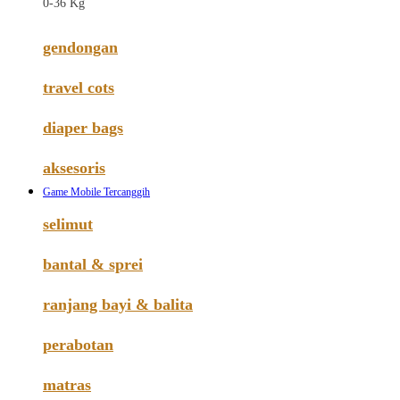
0-36 Kg
gendongan
travel cots
diaper bags
aksesoris
Game Mobile Tercanggih
selimut
bantal & sprei
ranjang bayi & balita
perabotan
matras