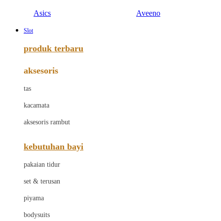
Asics
Aveeno
Slot
produk terbaru
aksesoris
tas
kacamata
aksesoris rambut
kebutuhan bayi
pakaian tidur
set & terusan
piyama
bodysuits