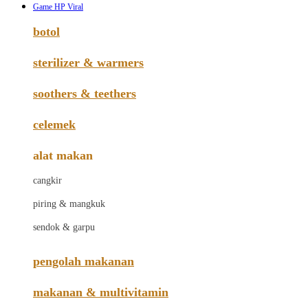
Game HP Viral
botol
sterilizer & warmers
soothers & teethers
celemek
alat makan
cangkir
piring & mangkuk
sendok & garpu
pengolah makanan
makanan & multivitamin