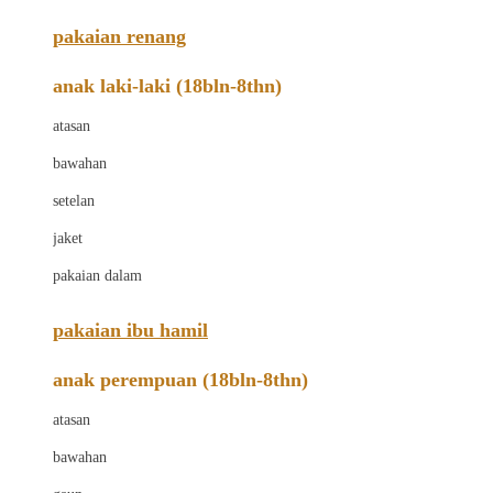
pakaian renang
anak laki-laki (18bln-8thn)
atasan
bawahan
setelan
jaket
pakaian dalam
pakaian ibu hamil
anak perempuan (18bln-8thn)
atasan
bawahan