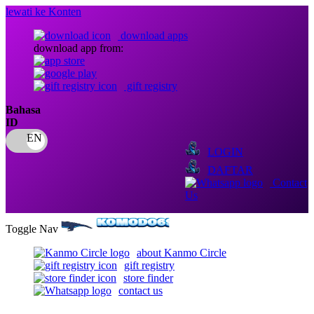
lewati ke Konten
download apps
download app from:
gift registry
Bahasa
ID
LOGIN
DAFTAR
Contact
Us
Toggle Nav
about Kanmo Circle
gift registry
store finder
contact us