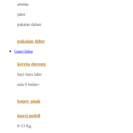
Dae Organics
setelan
Docare
jaket
Doona
pakaian dalam
Down To Earth
Drew
pakaian tidur
Dr. Brown's
Game Online
E
kereta dorong
ELC
bayi baru lahir
Ergobaby
usia 6 bulan+
Expert Care
koper anak
Ezyroller
kursi mobil
F
0-13 Kg
Felt So Sweet