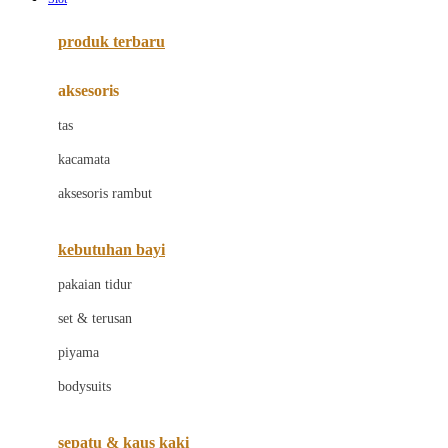
Azetabio
produk terbaru
B
aksesoris
Baabaasheepz
tas
Babiators
kacamata
Baby Dove
aksesoris rambut
Baby Jogger
Baby Rovega
kebutuhan bayi
Babybee
pakaian tidur
Banana Boat
set & terusan
Banz
piyama
Barbie
bodysuits
Beaba
Beauty Barn
sepatu & kaus kaki