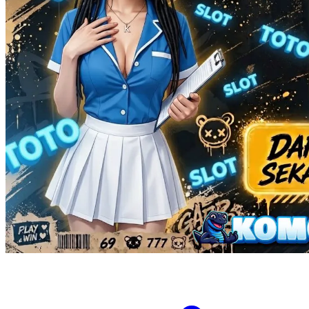
Twistshake
TY Toys
U
V
Veja
Vitaflow
Vtech
W
Waterland
Wellness
X