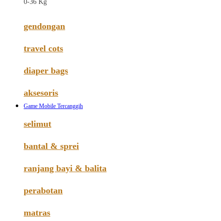
0-36 Kg
gendongan
travel cots
diaper bags
aksesoris
Game Mobile Tercanggih
selimut
bantal & sprei
ranjang bayi & balita
perabotan
matras