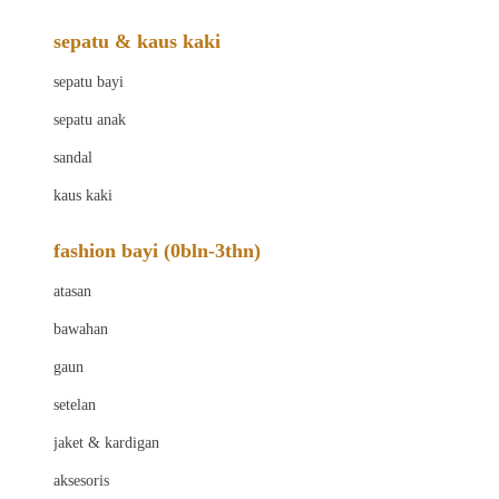
sepatu & kaus kaki
sepatu bayi
sepatu anak
sandal
kaus kaki
fashion bayi (0bln-3thn)
atasan
bawahan
gaun
setelan
jaket & kardigan
aksesoris