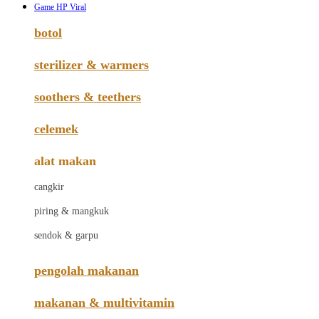
Game HP Viral
botol
sterilizer & warmers
soothers & teethers
celemek
alat makan
cangkir
piring & mangkuk
sendok & garpu
pengolah makanan
makanan & multivitamin