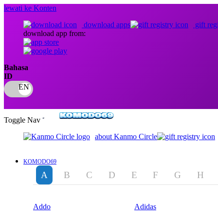
lewati ke Konten
download apps
gift reg
download app from:
Bahasa
ID
Toggle Nav
about Kanmo Circle
KOMODO69
A
B
C
D
E
F
G
H
Addo
Adidas