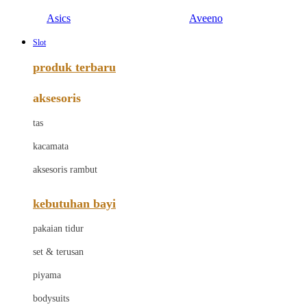
Asics
Aveeno
Slot
produk terbaru
aksesoris
tas
kacamata
aksesoris rambut
kebutuhan bayi
pakaian tidur
set & terusan
piyama
bodysuits