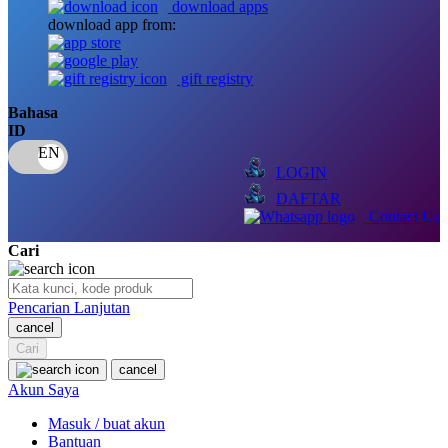
download apps
download app from:
Oh Ma Grain
Okiedog
gift registry
P
Bahasa
ID
Peachy
LOGIN
Phil & Ted's
DAFTAR
Philips Avent
Contact Us
Pigeon
Cari
Playgro
Pencarian Lanjutan
Poled Global
cancel
Cari
Ponycycle
cancel
Puma
Akun Saya
Pureats
Masuk / buat akun
Bantuan