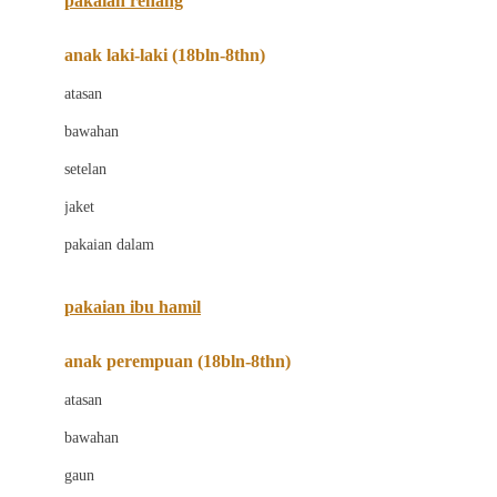
pakaian renang
Bumkins
anak laki-laki (18bln-8thn)
C
atasan
Cetaphil
bawahan
Chicco
setelan
Childlife
jaket
Clevamama
pakaian dalam
Cocolatte
Cottonseeds
pakaian ibu hamil
Cozy N Safe
anak perempuan (18bln-8thn)
Crane
atasan
Cybex
bawahan
D
gaun