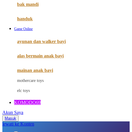
Moby
bak mandi
Momami
handuk
Mothercare
Game Online
Mustela
ayunan dan walker bayi
My Buddy Tag
My K
alas bermain anak bayi
N
mainan anak bayi
Naif
mothercare toys
Nike
elc toys
Nordic Natural
KOMODO69
Nuby
Akun Saya
Nuna
Masuk
lewati ke Konten
O