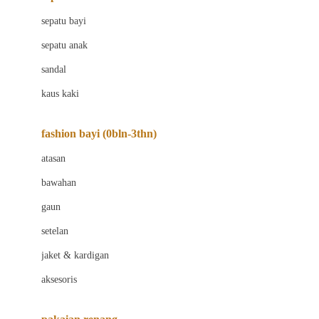
Bio Oil
sepatu bayi
Biolane
sepatu anak
Bite Fighters
sandal
Bizzi Growin
kaus kaki
Blackmores
fashion bayi (0bln-3thn)
Blooming Marvellous
atasan
Bonnels
bawahan
Bravado
gaun
Bruder
setelan
Brush Baby
jaket & kardigan
Buds Organics
aksesoris
Bugaboo
Buggygear