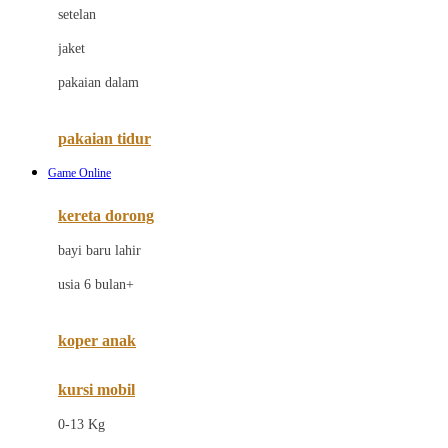
Dae Organics
setelan
Docare
jaket
Doona
pakaian dalam
Down To Earth
Drew
pakaian tidur
Dr. Brown's
Game Online
E
kereta dorong
ELC
bayi baru lahir
Ergobaby
usia 6 bulan+
Expert Care
koper anak
Ezyroller
kursi mobil
F
0-13 Kg
Felt So Sweet