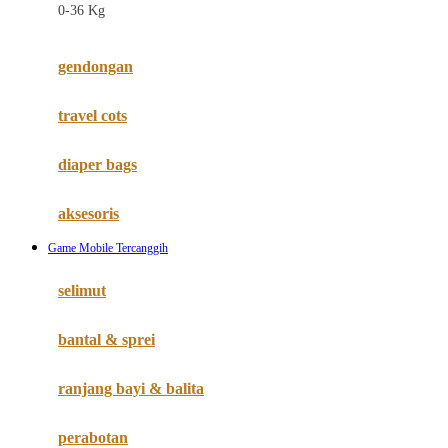
0-36 Kg
Fisher Price
Flipper
gendongan
Friends Of Sally
travel cots
G
diaper bags
Gb
Geko
aksesoris
Graco
Game Mobile Tercanggih
Gund
selimut
H
bantal & sprei
Habbie
Haenim
ranjang bayi & balita
Happy Horse
perabotan