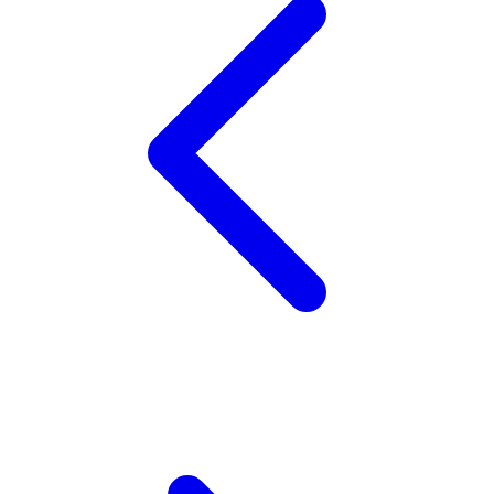
Xootz
Y
Yamatoya
Z
Zaxy
Zoggs
0-9
4Moms
59S