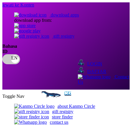
lewati ke Konten
download apps
download app from:
gift registry
Bahasa
ID
LOGIN
DAFTAR
Contact
Us
Toggle Nav
about Kanmo Circle
gift registry
store finder
contact us