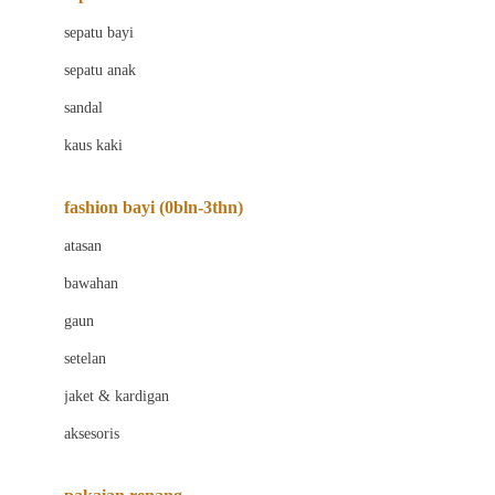
Bio Oil
sepatu bayi
Biolane
sepatu anak
Bite Fighters
sandal
Bizzi Growin
kaus kaki
Blackmores
fashion bayi (0bln-3thn)
Blooming Marvellous
atasan
Bonnels
bawahan
Bravado
gaun
Bruder
setelan
Brush Baby
jaket & kardigan
Buds Organics
aksesoris
Bugaboo
Buggygear