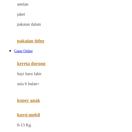
Dae Organics
setelan
Docare
jaket
Doona
pakaian dalam
Down To Earth
Drew
pakaian tidur
Dr. Brown's
Game Online
E
kereta dorong
ELC
bayi baru lahir
Ergobaby
usia 6 bulan+
Expert Care
koper anak
Ezyroller
kursi mobil
F
0-13 Kg
Felt So Sweet