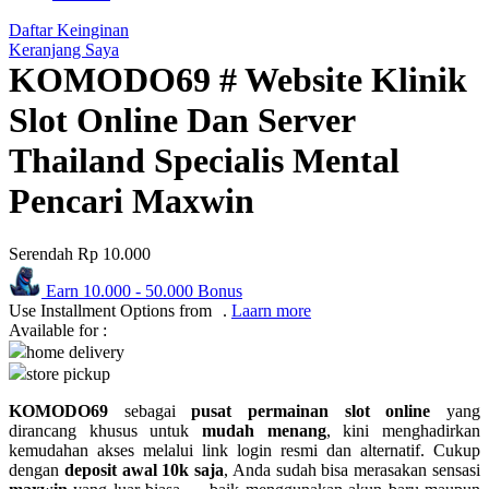
Q
Daftar Keinginan
Keranjang Saya
QV Baby
KOMODO69 # Website Klinik
R
Slot Online Dan Server
Real Shades
Thailand Specialis Mental
Red Castle
Pencari Maxwin
Ribbon Madness
Serendah
Rp 10.000
S
Earn
10.000
-
50.000
Bonus
Sebamed
Use Installment Options from
.
Laarn more
Available for :
Silver Cross
home delivery
store pickup
Simply Idea
KOMODO69
sebagai
pusat permainan slot online
yang
Skip Hop
dirancang khusus untuk
mudah menang
, kini menghadirkan
kemudahan akses melalui link login resmi dan alternatif. Cukup
Spectra
dengan
deposit awal 10k saja
, Anda sudah bisa merasakan sensasi