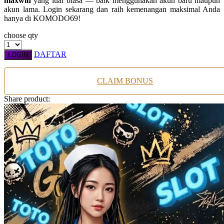
maxwin
yang luar biasa — baik menggunakan akun baru maupun
Squishmallows
akun lama. Login sekarang dan raih kemenangan maksimal Anda
Starbooks
hanya di KOMODO69!
Stick-O
choose qty
Stokke
DAFTAR
LOGIN
Sudocrem
CLAIM BONUS
Sumimo
Share product:
Sunnylife
Sun-Staches
Swimava
T
Tommee Tippee
Trunki
Tutti Bambini