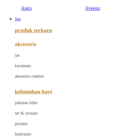
Asics
Aveeno
Slot
produk terbaru
aksesoris
tas
kacamata
aksesoris rambut
kebutuhan bayi
pakaian tidur
set & terusan
piyama
bodysuits