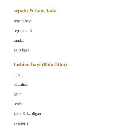
sepatu & kaus kaki
sepatu bayi
sepatu anak
sandal
kaus kaki
fashion bayi (0bln-3thn)
atasan
bawahan
gaun
setelan
jaket & kardigan
aksesoris