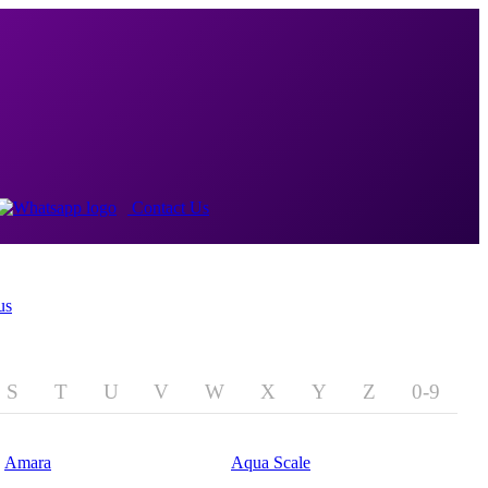
Contact Us
us
S
T
U
V
W
X
Y
Z
0-9
Amara
Aqua Scale