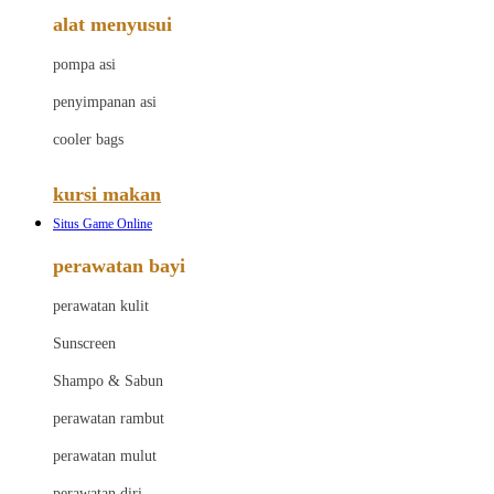
alat menyusui
pompa asi
penyimpanan asi
cooler bags
kursi makan
Situs Game Online
perawatan bayi
perawatan kulit
Sunscreen
Shampo & Sabun
perawatan rambut
perawatan mulut
perawatan diri