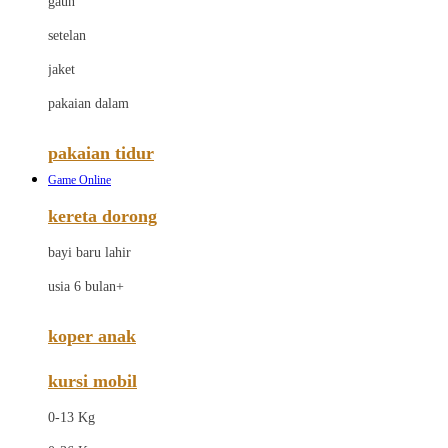
gaun
setelan
jaket
pakaian dalam
pakaian tidur
Game Online
kereta dorong
bayi baru lahir
usia 6 bulan+
koper anak
kursi mobil
0-13 Kg