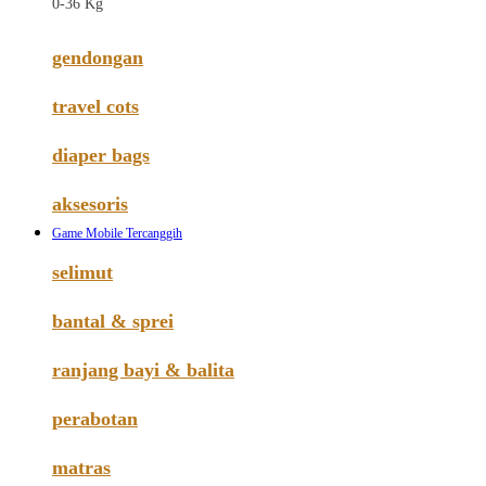
0-36 Kg
gendongan
travel cots
diaper bags
aksesoris
Game Mobile Tercanggih
selimut
bantal & sprei
ranjang bayi & balita
perabotan
matras