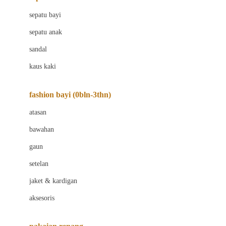
Bio Oil
sepatu bayi
Biolane
sepatu anak
Bite Fighters
sandal
Bizzi Growin
kaus kaki
Blackmores
fashion bayi (0bln-3thn)
Blooming Marvellous
atasan
Bonnels
bawahan
Bravado
gaun
Bruder
setelan
Brush Baby
jaket & kardigan
Buds Organics
aksesoris
Bugaboo
Buggygear