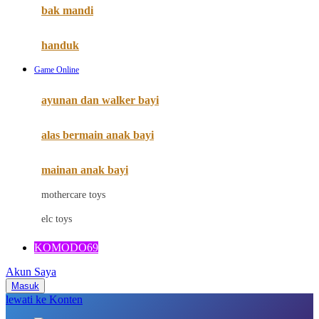
Moby
bak mandi
Momami
handuk
Mothercare
Game Online
Mustela
ayunan dan walker bayi
My Buddy Tag
My K
alas bermain anak bayi
N
mainan anak bayi
Naif
mothercare toys
Nike
elc toys
Nordic Natural
KOMODO69
Nuby
Akun Saya
Nuna
Masuk
lewati ke Konten
O