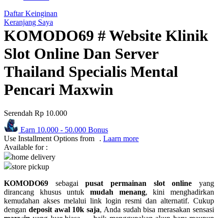
Q
Daftar Keinginan
Keranjang Saya
QV Baby
KOMODO69 # Website Klinik
R
Slot Online Dan Server
Real Shades
Thailand Specialis Mental
Red Castle
Pencari Maxwin
Ribbon Madness
Serendah
Rp 10.000
S
Earn
10.000
-
50.000
Bonus
Sebamed
Use Installment Options from
.
Laarn more
Available for :
Silver Cross
home delivery
store pickup
Simply Idea
KOMODO69
sebagai
pusat permainan slot online
yang
Skip Hop
dirancang khusus untuk
mudah menang
, kini menghadirkan
kemudahan akses melalui link login resmi dan alternatif. Cukup
Spectra
dengan
deposit awal 10k saja
, Anda sudah bisa merasakan sensasi