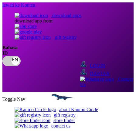
lewati ke Konten
download apps
download app from:
gift registry
Bahasa
ID
LOGIN
DAFTAR
Contact
Us
Toggle Nav
about Kanmo Circle
gift registry
store finder
contact us