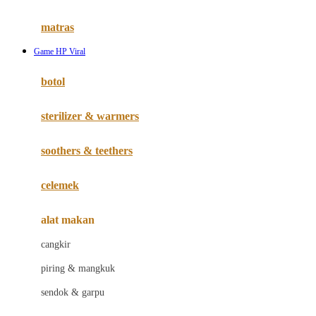
Happy Tummy
Hauck
matras
Havaianas
Game HP Viral
Hegen
botol
Hot Wheels
sterilizer & warmers
Hybrid
soothers & teethers
I
Inlacta DHA
celemek
Interlac
alat makan
Ivenet
cangkir
J
piring & mangkuk
Jack N Jill
sendok & garpu
Joie