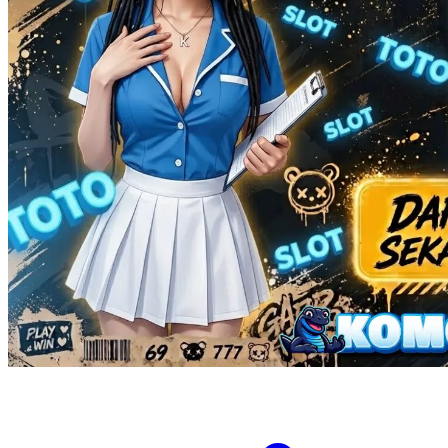
Twistshake
TY Toys
U
V
Veja
Vitaflow
Vtech
W
Waterland
Wellness
X