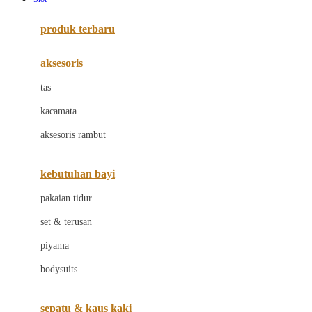
Azetabio
produk terbaru
B
aksesoris
Baabaasheepz
tas
Babiators
kacamata
Baby Dove
aksesoris rambut
Baby Jogger
Baby Rovega
kebutuhan bayi
Babybee
pakaian tidur
Banana Boat
set & terusan
Banz
piyama
Barbie
bodysuits
Beaba
Beauty Barn
sepatu & kaus kaki