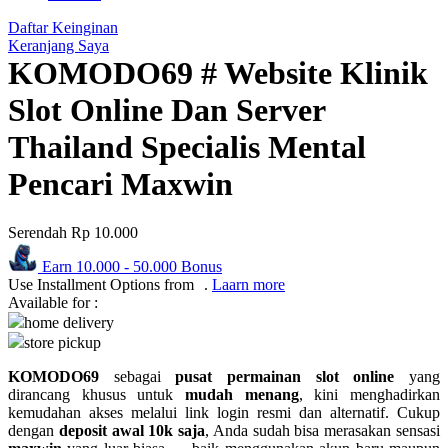
Q
Daftar Keinginan
Keranjang Saya
QV Baby
KOMODO69 # Website Klinik
R
Slot Online Dan Server
Real Shades
Thailand Specialis Mental
Red Castle
Pencari Maxwin
Ribbon Madness
Serendah
Rp 10.000
S
Earn
10.000
-
50.000
Bonus
Sebamed
Use Installment Options from
.
Laarn more
Available for :
Silver Cross
home delivery
store pickup
Simply Idea
KOMODO69
sebagai
pusat permainan slot online
yang
Skip Hop
dirancang khusus untuk
mudah menang
, kini menghadirkan
kemudahan akses melalui link login resmi dan alternatif. Cukup
Spectra
dengan
deposit awal 10k saja
, Anda sudah bisa merasakan sensasi