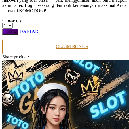
maxwin
yang luar biasa — baik menggunakan akun baru maupun
Squishmallows
akun lama. Login sekarang dan raih kemenangan maksimal Anda
Starbooks
hanya di KOMODO69!
Stick-O
choose qty
Stokke
DAFTAR
LOGIN
Sudocrem
CLAIM BONUS
Sumimo
Share product:
Sunnylife
Sun-Staches
Swimava
T
Tommee Tippee
Trunki
Tutti Bambini