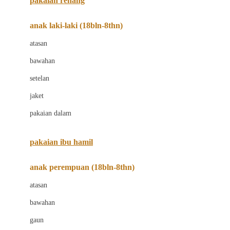
pakaian renang
Bumkins
anak laki-laki (18bln-8thn)
C
atasan
Cetaphil
bawahan
Chicco
setelan
Childlife
jaket
Clevamama
pakaian dalam
Cocolatte
Cottonseeds
pakaian ibu hamil
Cozy N Safe
anak perempuan (18bln-8thn)
Crane
atasan
Cybex
bawahan
D
gaun