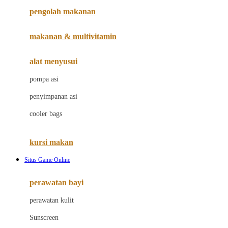
pengolah makanan
Joolz
Jujube
makanan & multivitamin
K
alat menyusui
Kiddycuts
pompa asi
Kumon
penyimpanan asi
L
cooler bags
Leapfrog
kursi makan
Leclerc
Situs Game Online
Lee Vierra
Lillebaby
perawatan bayi
Little Bird Told Me
perawatan kulit
Little Miss Janis
Sunscreen