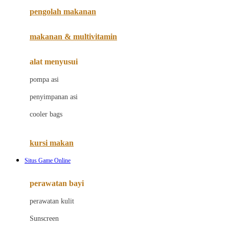
pengolah makanan
Joolz
Jujube
makanan & multivitamin
K
alat menyusui
Kiddycuts
pompa asi
Kumon
penyimpanan asi
L
cooler bags
Leapfrog
kursi makan
Leclerc
Situs Game Online
Lee Vierra
Lillebaby
perawatan bayi
Little Bird Told Me
perawatan kulit
Little Miss Janis
Sunscreen