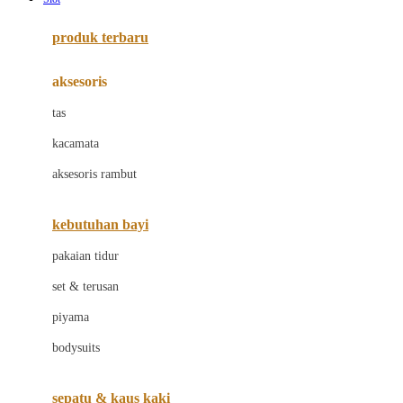
Azetabio
produk terbaru
B
aksesoris
Baabaasheepz
tas
Babiators
kacamata
Baby Dove
aksesoris rambut
Baby Jogger
Baby Rovega
kebutuhan bayi
Babybee
pakaian tidur
Banana Boat
set & terusan
Banz
piyama
Barbie
bodysuits
Beaba
Beauty Barn
sepatu & kaus kaki