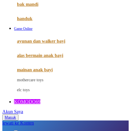
Moby
bak mandi
Momami
handuk
Mothercare
Game Online
Mustela
ayunan dan walker bayi
My Buddy Tag
My K
alas bermain anak bayi
N
mainan anak bayi
Naif
mothercare toys
Nike
elc toys
Nordic Natural
KOMODO69
Nuby
Akun Saya
Nuna
Masuk
lewati ke Konten
O