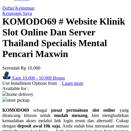
Q
Daftar Keinginan
Keranjang Saya
QV Baby
KOMODO69 # Website Klinik
R
Slot Online Dan Server
Real Shades
Thailand Specialis Mental
Red Castle
Pencari Maxwin
Ribbon Madness
Serendah
Rp 10.000
S
Earn
10.000
-
50.000
Bonus
Sebamed
Use Installment Options from
.
Laarn more
Available for :
Silver Cross
home delivery
store pickup
Simply Idea
KOMODO69
sebagai
pusat permainan slot online
yang
Skip Hop
dirancang khusus untuk
mudah menang
, kini menghadirkan
kemudahan akses melalui link login resmi dan alternatif. Cukup
Spectra
dengan
deposit awal 10k saja
, Anda sudah bisa merasakan sensasi