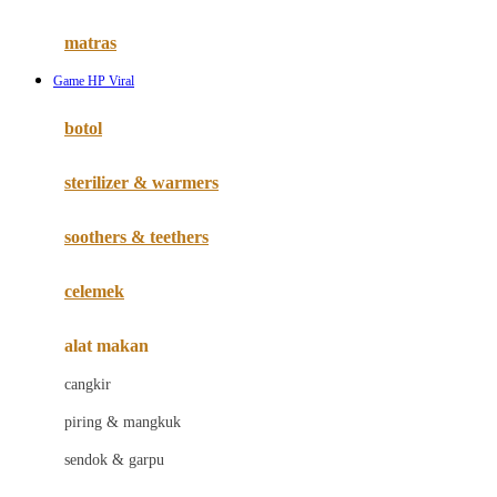
Happy Tummy
Hauck
matras
Havaianas
Game HP Viral
Hegen
botol
Hot Wheels
sterilizer & warmers
Hybrid
soothers & teethers
I
Inlacta DHA
celemek
Interlac
alat makan
Ivenet
cangkir
J
piring & mangkuk
Jack N Jill
sendok & garpu
Joie