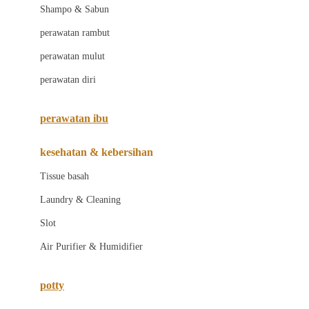
London Taxi
Shampo & Sabun
Love To Dream
perawatan rambut
perawatan mulut
M
perawatan diri
Magformers
Mama's Choice
perawatan ibu
Mamas&Papas
kesehatan & kebersihan
Mamaway
Tissue basah
Maxi Cosi
Laundry & Cleaning
Megabloks
Slot
Micro
Air Purifier & Humidifier
MiDeer
Mimi & Lula
potty
Mini Monkey