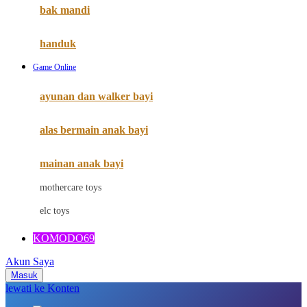
Moby
bak mandi
Momami
handuk
Mothercare
Game Online
Mustela
ayunan dan walker bayi
My Buddy Tag
My K
alas bermain anak bayi
N
mainan anak bayi
Naif
mothercare toys
Nike
elc toys
Nordic Natural
KOMODO69
Nuby
Akun Saya
Nuna
Masuk
lewati ke Konten
O