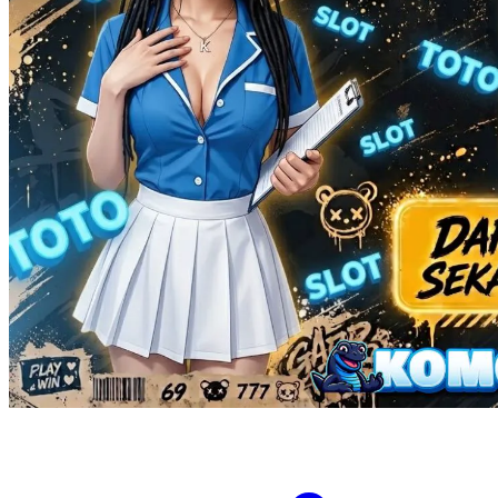
Twistshake
TY Toys
U
V
Veja
Vitaflow
Vtech
W
Waterland
Wellness
X