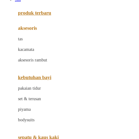
Azetabio
produk terbaru
B
aksesoris
Baabaasheepz
tas
Babiators
kacamata
Baby Dove
aksesoris rambut
Baby Jogger
Baby Rovega
kebutuhan bayi
Babybee
pakaian tidur
Banana Boat
set & terusan
Banz
piyama
Barbie
bodysuits
Beaba
Beauty Barn
sepatu & kaus kaki