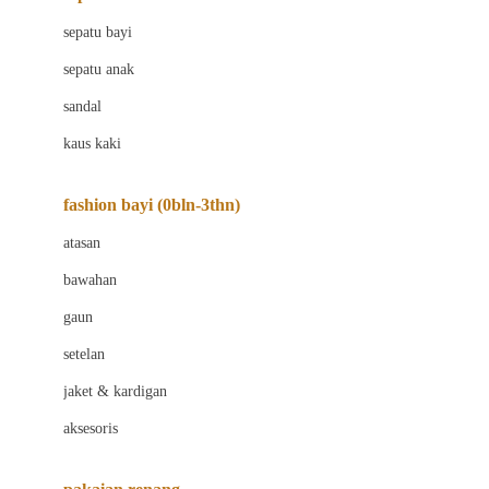
Bio Oil
sepatu bayi
Biolane
sepatu anak
Bite Fighters
sandal
Bizzi Growin
kaus kaki
Blackmores
fashion bayi (0bln-3thn)
Blooming Marvellous
atasan
Bonnels
bawahan
Bravado
gaun
Bruder
setelan
Brush Baby
jaket & kardigan
Buds Organics
aksesoris
Bugaboo
Buggygear