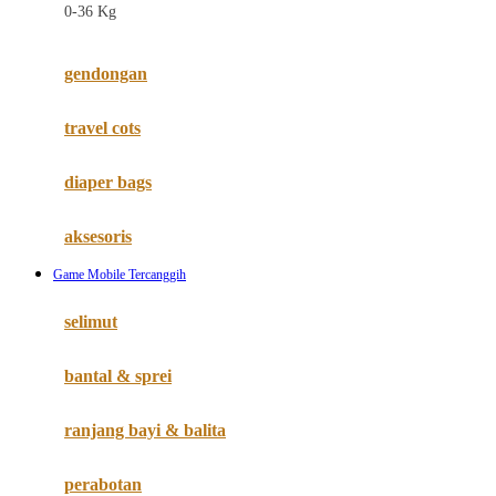
0-36 Kg
Fisher Price
Flipper
gendongan
Friends Of Sally
travel cots
G
diaper bags
Gb
Geko
aksesoris
Graco
Game Mobile Tercanggih
Gund
selimut
H
bantal & sprei
Habbie
Haenim
ranjang bayi & balita
Happy Horse
perabotan