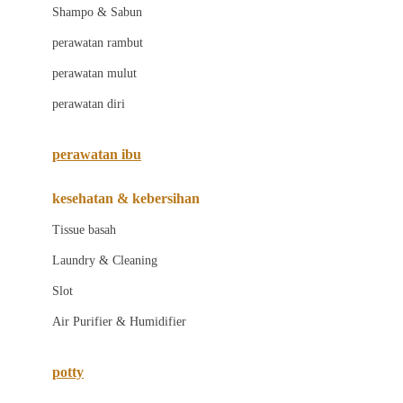
London Taxi
Shampo & Sabun
Love To Dream
perawatan rambut
perawatan mulut
M
perawatan diri
Magformers
Mama's Choice
perawatan ibu
Mamas&Papas
kesehatan & kebersihan
Mamaway
Tissue basah
Maxi Cosi
Laundry & Cleaning
Megabloks
Slot
Micro
Air Purifier & Humidifier
MiDeer
Mimi & Lula
potty
Mini Monkey