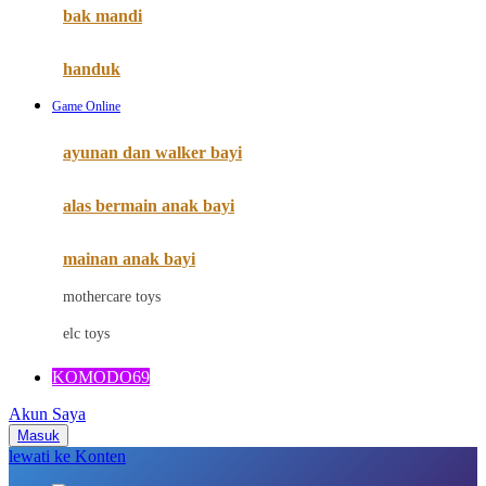
Moby
bak mandi
Momami
handuk
Mothercare
Game Online
Mustela
ayunan dan walker bayi
My Buddy Tag
My K
alas bermain anak bayi
N
mainan anak bayi
Naif
mothercare toys
Nike
elc toys
Nordic Natural
KOMODO69
Nuby
Akun Saya
Nuna
Masuk
lewati ke Konten
O