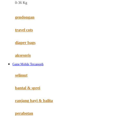
0-36 Kg
Fisher Price
Flipper
gendongan
Friends Of Sally
travel cots
G
diaper bags
Gb
Geko
aksesoris
Graco
Game Mobile Tercanggih
Gund
selimut
H
bantal & sprei
Habbie
Haenim
ranjang bayi & balita
Happy Horse
perabotan