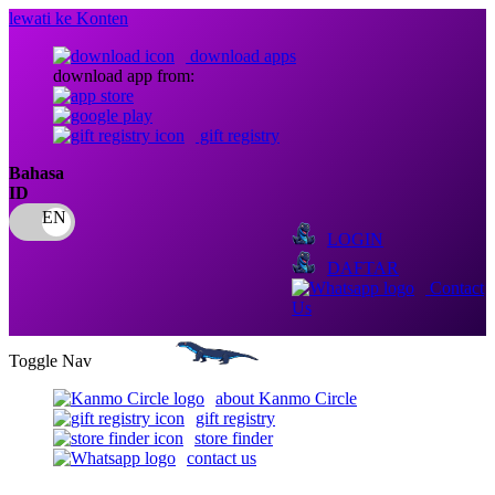
lewati ke Konten
download apps
download app from:
gift registry
Bahasa
ID
LOGIN
DAFTAR
Contact
Us
Toggle Nav
about Kanmo Circle
gift registry
store finder
contact us