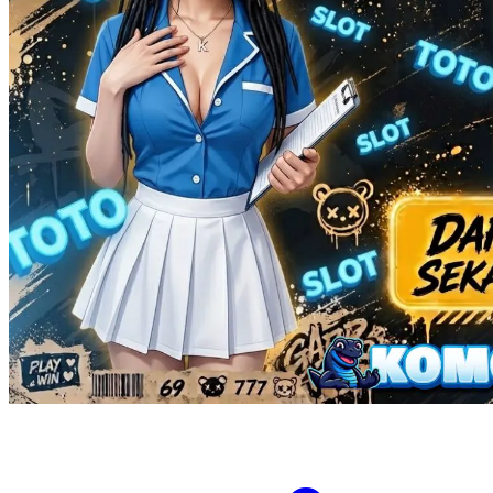
Twistshake
TY Toys
U
V
Veja
Vitaflow
Vtech
W
Waterland
Wellness
X