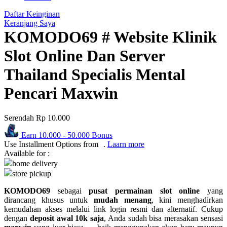
Q
Daftar Keinginan
Keranjang Saya
QV Baby
KOMODO69 # Website Klinik
R
Slot Online Dan Server
Real Shades
Thailand Specialis Mental
Red Castle
Pencari Maxwin
Ribbon Madness
Serendah
Rp 10.000
S
Earn
10.000
-
50.000
Bonus
Sebamed
Use Installment Options from
.
Laarn more
Available for :
Silver Cross
home delivery
store pickup
Simply Idea
KOMODO69
sebagai
pusat permainan slot online
yang
Skip Hop
dirancang khusus untuk
mudah menang
, kini menghadirkan
kemudahan akses melalui link login resmi dan alternatif. Cukup
Spectra
dengan
deposit awal 10k saja
, Anda sudah bisa merasakan sensasi