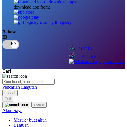
download apps
download app from:
Oh Ma Grain
Okiedog
gift registry
P
Bahasa
ID
Peachy
LOGIN
Phil & Ted's
DAFTAR
Philips Avent
Contact Us
Pigeon
Cari
Playgro
Pencarian Lanjutan
Poled Global
cancel
Cari
Ponycycle
cancel
Puma
Akun Saya
Pureats
Masuk / buat akun
Bantuan