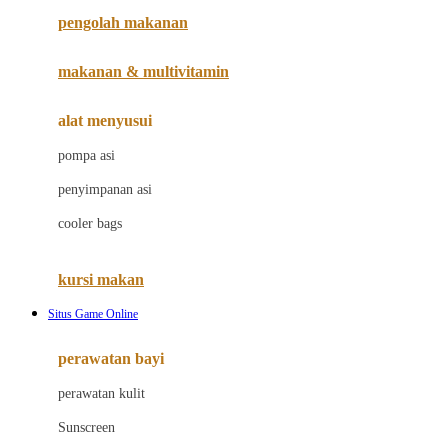
pengolah makanan
Joolz
Jujube
makanan & multivitamin
K
alat menyusui
Kiddycuts
pompa asi
Kumon
penyimpanan asi
L
cooler bags
Leapfrog
kursi makan
Leclerc
Situs Game Online
Lee Vierra
Lillebaby
perawatan bayi
Little Bird Told Me
perawatan kulit
Little Miss Janis
Sunscreen