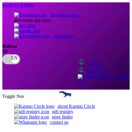
lewati ke Konten
download apps
download app from:
gift registry
Bahasa
ID
LOGIN
DAFTAR
Contact
Us
Toggle Nav
about Kanmo Circle
gift registry
store finder
contact us