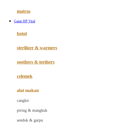
Happy Tummy
Hauck
matras
Havaianas
Game HP Viral
Hegen
botol
Hot Wheels
sterilizer & warmers
Hybrid
soothers & teethers
I
Inlacta DHA
celemek
Interlac
alat makan
Ivenet
cangkir
J
piring & mangkuk
Jack N Jill
sendok & garpu
Joie