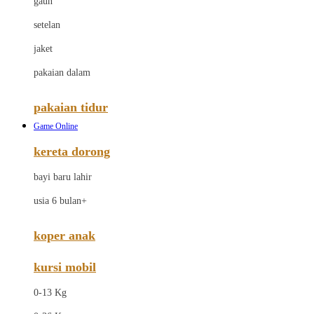
gaun
setelan
jaket
pakaian dalam
pakaian tidur
Game Online
kereta dorong
bayi baru lahir
usia 6 bulan+
koper anak
kursi mobil
0-13 Kg