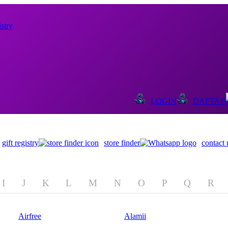
istry
LOGIN
DAFTAR
gift registry
store finder
contact 
I
J
K
L
M
N
O
P
Q
R
Airfree
Alamii