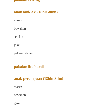
pakaian renang
Bumkins
anak laki-laki (18bln-8thn)
C
atasan
Cetaphil
bawahan
Chicco
setelan
Childlife
jaket
Clevamama
pakaian dalam
Cocolatte
Cottonseeds
pakaian ibu hamil
Cozy N Safe
anak perempuan (18bln-8thn)
Crane
atasan
Cybex
bawahan
D
gaun