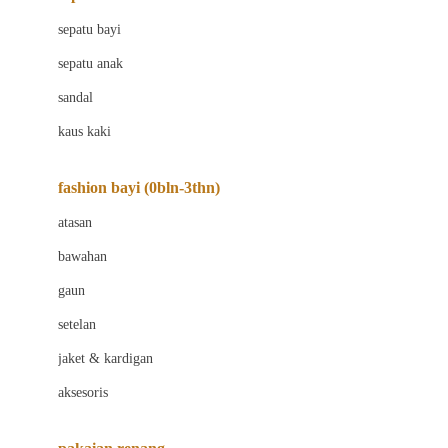
Bio Oil
sepatu bayi
Biolane
sepatu anak
Bite Fighters
sandal
Bizzi Growin
kaus kaki
Blackmores
fashion bayi (0bln-3thn)
Blooming Marvellous
atasan
Bonnels
bawahan
Bravado
gaun
Bruder
setelan
Brush Baby
jaket & kardigan
Buds Organics
aksesoris
Bugaboo
Buggygear