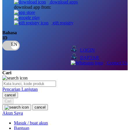
download apps
download app from:
Oh Ma Grain
Okiedog
gift registry
P
Bahasa
ID
Peachy
LOGIN
Phil & Ted's
DAFTAR
Philips Avent
Contact Us
Pigeon
Cari
Playgro
Pencarian Lanjutan
Poled Global
cancel
Cari
Ponycycle
cancel
Puma
Akun Saya
Pureats
Masuk / buat akun
Bantuan