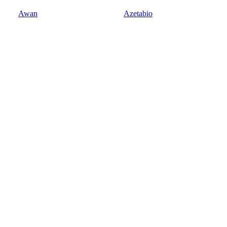
Awan
Azetabio