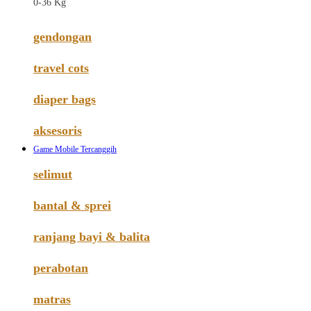
0-36 Kg
gendongan
travel cots
diaper bags
aksesoris
Game Mobile Tercanggih
selimut
bantal & sprei
ranjang bayi & balita
perabotan
matras