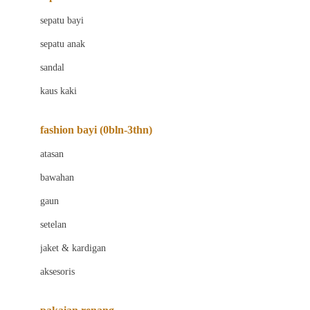
Bio Oil
sepatu bayi
Biolane
sepatu anak
Bite Fighters
sandal
Bizzi Growin
kaus kaki
Blackmores
fashion bayi (0bln-3thn)
Blooming Marvellous
atasan
Bonnels
bawahan
Bravado
gaun
Bruder
setelan
Brush Baby
jaket & kardigan
Buds Organics
aksesoris
Bugaboo
Buggygear