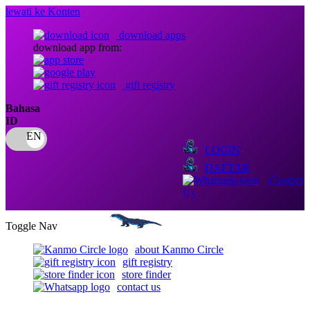
lewati ke Konten
download apps
download app from:
gift registry
Bahasa
ID
LOGIN
DAFTAR
Contact
Us
Toggle Nav
about Kanmo Circle
gift registry
store finder
contact us