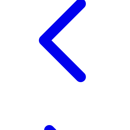
Xootz
Y
Yamatoya
Z
Zaxy
Zoggs
0-9
4Moms
59S