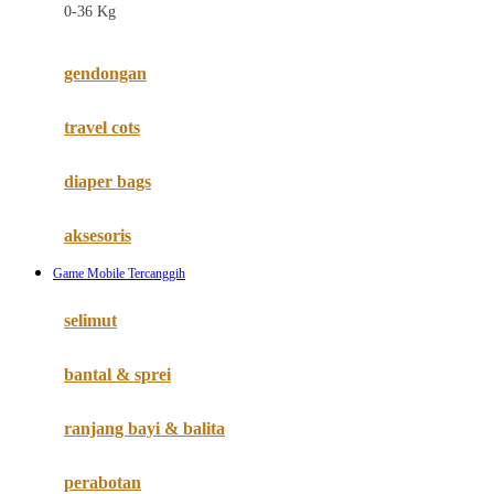
0-36 Kg
Fisher Price
Flipper
gendongan
Friends Of Sally
travel cots
G
diaper bags
Gb
Geko
aksesoris
Graco
Game Mobile Tercanggih
Gund
selimut
H
bantal & sprei
Habbie
Haenim
ranjang bayi & balita
Happy Horse
perabotan