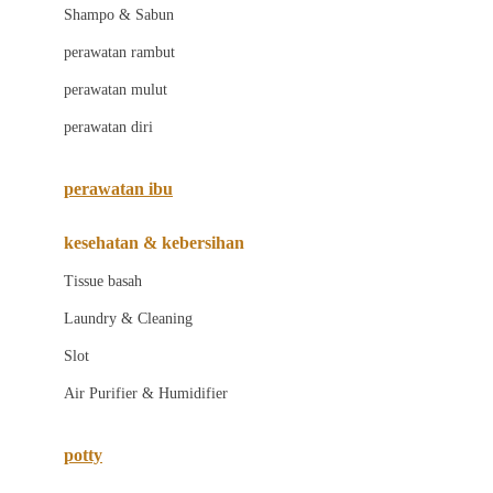
London Taxi
Shampo & Sabun
Love To Dream
perawatan rambut
perawatan mulut
M
perawatan diri
Magformers
Mama's Choice
perawatan ibu
Mamas&Papas
kesehatan & kebersihan
Mamaway
Tissue basah
Maxi Cosi
Laundry & Cleaning
Megabloks
Slot
Micro
Air Purifier & Humidifier
MiDeer
Mimi & Lula
potty
Mini Monkey