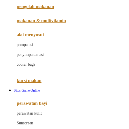
pengolah makanan
Joolz
Jujube
makanan & multivitamin
K
alat menyusui
Kiddycuts
pompa asi
Kumon
penyimpanan asi
L
cooler bags
Leapfrog
kursi makan
Leclerc
Situs Game Online
Lee Vierra
Lillebaby
perawatan bayi
Little Bird Told Me
perawatan kulit
Little Miss Janis
Sunscreen