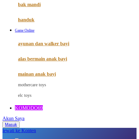
Moby
bak mandi
Momami
handuk
Mothercare
Game Online
Mustela
ayunan dan walker bayi
My Buddy Tag
My K
alas bermain anak bayi
N
mainan anak bayi
Naif
mothercare toys
Nike
elc toys
Nordic Natural
KOMODO69
Nuby
Akun Saya
Nuna
Masuk
lewati ke Konten
O