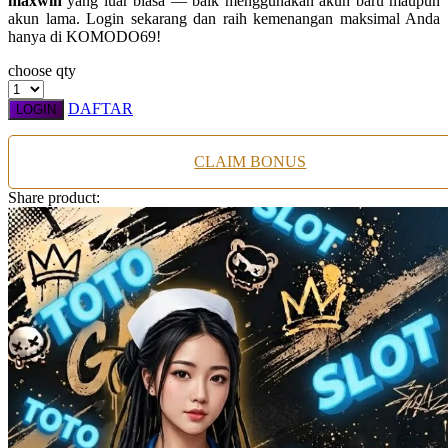
maxwin
yang luar biasa — baik menggunakan akun baru maupun
Squishmallows
akun lama. Login sekarang dan raih kemenangan maksimal Anda
Starbooks
hanya di KOMODO69!
Stick-O
choose qty
Stokke
DAFTAR
LOGIN
Sudocrem
CLAIM BONUS
Sumimo
Share product:
Sunnylife
Sun-Staches
Swimava
T
Tommee Tippee
Trunki
Tutti Bambini