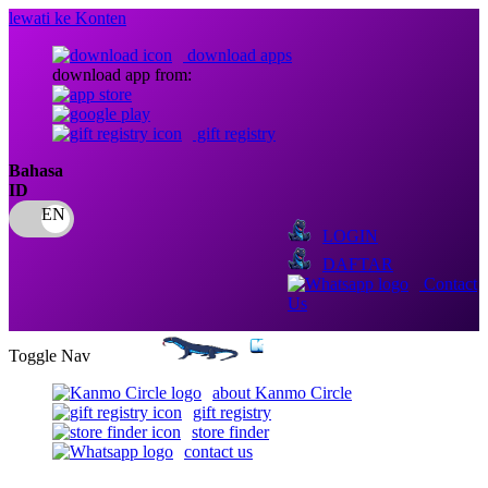
lewati ke Konten
download apps
download app from:
gift registry
Bahasa
ID
LOGIN
DAFTAR
Contact
Us
Toggle Nav
about Kanmo Circle
gift registry
store finder
contact us