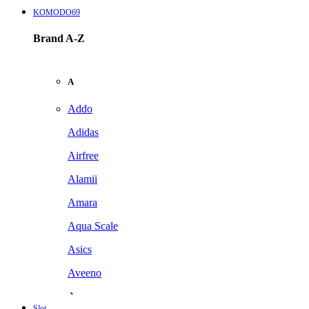
KOMODO69
Brand A-Z
A
Addo
Adidas
Airfree
Alamii
Amara
Aqua Scale
Asics
Aveeno
Awan
Slot