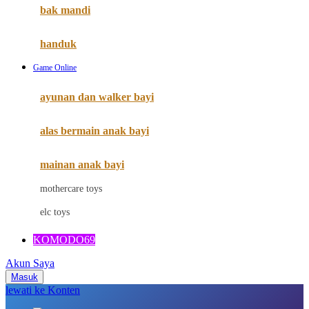
Moby
bak mandi
Momami
handuk
Mothercare
Game Online
Mustela
ayunan dan walker bayi
My Buddy Tag
My K
alas bermain anak bayi
N
mainan anak bayi
Naif
mothercare toys
Nike
elc toys
Nordic Natural
KOMODO69
Nuby
Akun Saya
Nuna
Masuk
lewati ke Konten
O