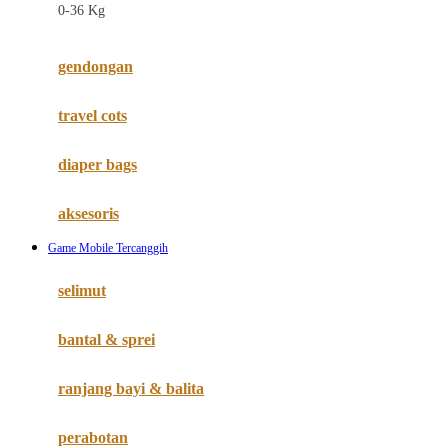
0-36 Kg
Fisher Price
Flipper
gendongan
Friends Of Sally
travel cots
G
diaper bags
Gb
Geko
aksesoris
Graco
Game Mobile Tercanggih
Gund
selimut
H
bantal & sprei
Habbie
Haenim
ranjang bayi & balita
Happy Horse
perabotan