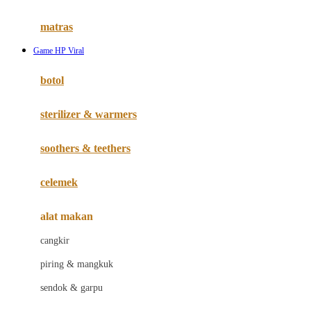
Happy Tummy
Hauck
matras
Havaianas
Game HP Viral
Hegen
botol
Hot Wheels
sterilizer & warmers
Hybrid
soothers & teethers
I
Inlacta DHA
celemek
Interlac
alat makan
Ivenet
cangkir
J
piring & mangkuk
Jack N Jill
sendok & garpu
Joie