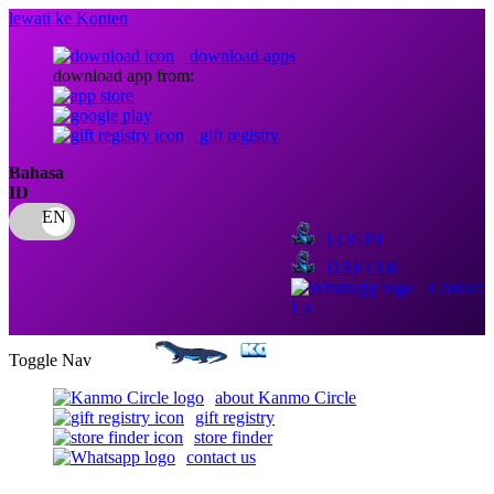
lewati ke Konten
download apps
download app from:
gift registry
Bahasa
ID
LOGIN
DAFTAR
Contact
Us
Toggle Nav
about Kanmo Circle
gift registry
store finder
contact us