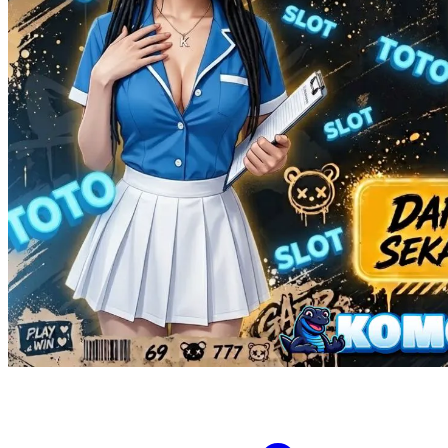
Twistshake
TY Toys
U
V
Veja
Vitaflow
Vtech
W
Waterland
Wellness
X