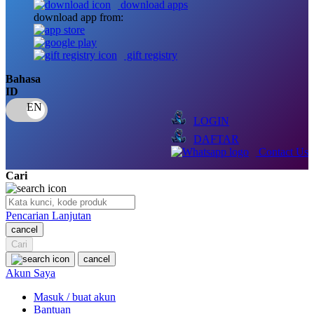
download apps
download app from:
Oh Ma Grain
Okiedog
gift registry
P
Bahasa
ID
Peachy
LOGIN
Phil & Ted's
DAFTAR
Philips Avent
Contact Us
Pigeon
Cari
Playgro
Pencarian Lanjutan
Poled Global
cancel
Cari
Ponycycle
cancel
Puma
Akun Saya
Pureats
Masuk / buat akun
Bantuan