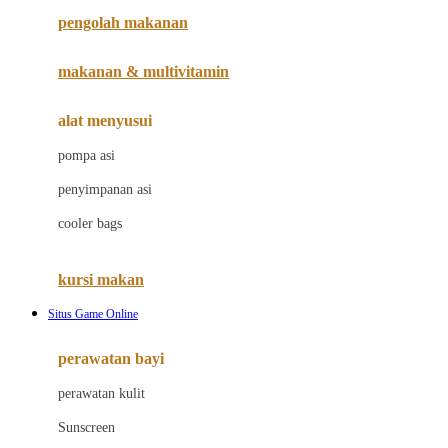
pengolah makanan
Joolz
Jujube
makanan & multivitamin
K
alat menyusui
Kiddycuts
pompa asi
Kumon
penyimpanan asi
L
cooler bags
Leapfrog
kursi makan
Leclerc
Situs Game Online
Lee Vierra
Lillebaby
perawatan bayi
Little Bird Told Me
perawatan kulit
Little Miss Janis
Sunscreen