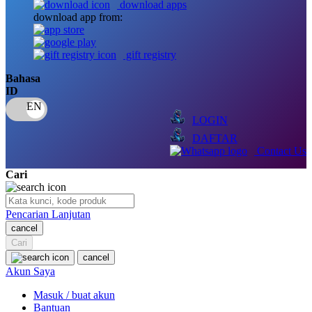
download apps
download app from:
Oh Ma Grain
Okiedog
gift registry
P
Bahasa
ID
Peachy
LOGIN
Phil & Ted's
DAFTAR
Philips Avent
Contact Us
Pigeon
Cari
Playgro
Pencarian Lanjutan
Poled Global
cancel
Cari
Ponycycle
cancel
Puma
Akun Saya
Pureats
Masuk / buat akun
Bantuan