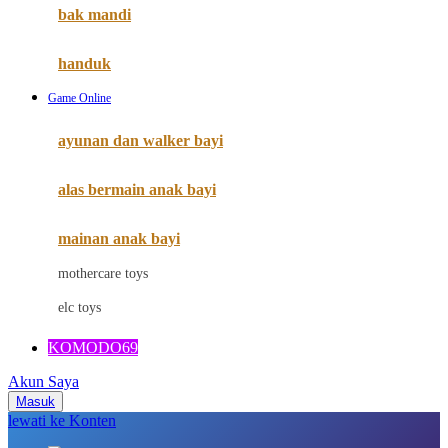
Moby
bak mandi
Momami
handuk
Mothercare
Game Online
Mustela
ayunan dan walker bayi
My Buddy Tag
My K
alas bermain anak bayi
N
mainan anak bayi
Naif
mothercare toys
Nike
elc toys
Nordic Natural
KOMODO69
Nuby
Akun Saya
Nuna
Masuk
lewati ke Konten
O