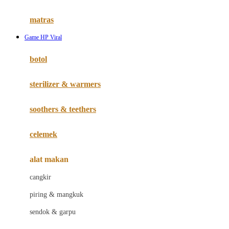
Happy Tummy
Hauck
matras
Havaianas
Game HP Viral
Hegen
botol
Hot Wheels
sterilizer & warmers
Hybrid
soothers & teethers
I
Inlacta DHA
celemek
Interlac
alat makan
Ivenet
cangkir
J
piring & mangkuk
Jack N Jill
sendok & garpu
Joie