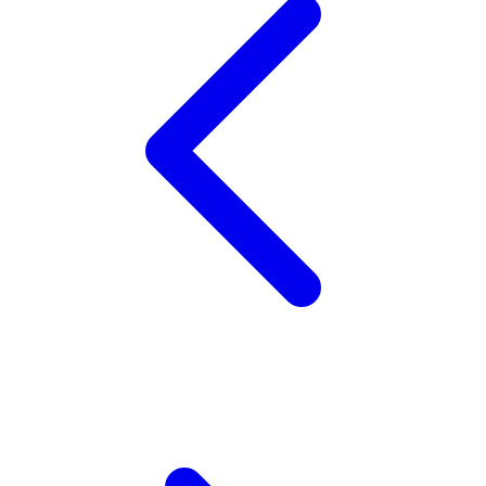
Xootz
Y
Yamatoya
Z
Zaxy
Zoggs
0-9
4Moms
59S