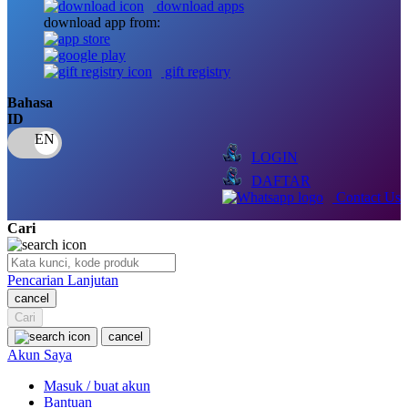
download apps
download app from:
Oh Ma Grain
Okiedog
gift registry
P
Bahasa
ID
Peachy
LOGIN
Phil & Ted's
DAFTAR
Philips Avent
Contact Us
Pigeon
Cari
Playgro
Pencarian Lanjutan
Poled Global
cancel
Cari
Ponycycle
cancel
Puma
Akun Saya
Pureats
Masuk / buat akun
Bantuan