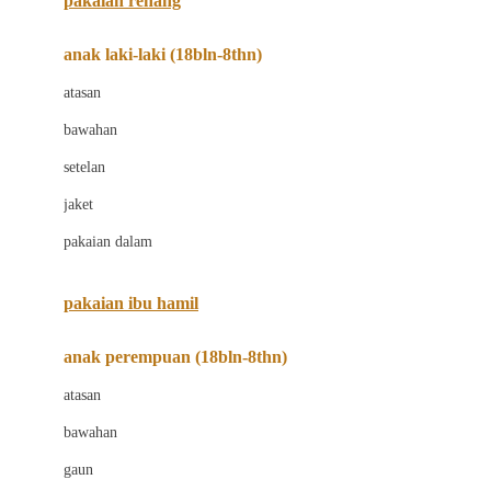
pakaian renang
Bumkins
anak laki-laki (18bln-8thn)
C
atasan
Cetaphil
bawahan
Chicco
setelan
Childlife
jaket
Clevamama
pakaian dalam
Cocolatte
Cottonseeds
pakaian ibu hamil
Cozy N Safe
anak perempuan (18bln-8thn)
Crane
atasan
Cybex
bawahan
D
gaun