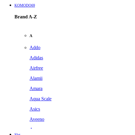
KOMODO69
Brand A-Z
A
Addo
Adidas
Airfree
Alamii
Amara
Aqua Scale
Asics
Aveeno
Awan
Slot