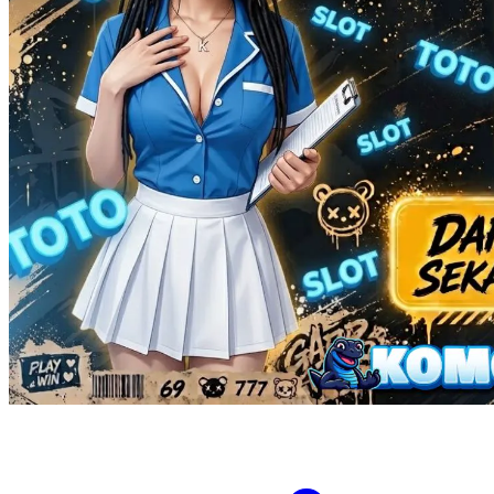
Twistshake
TY Toys
U
V
Veja
Vitaflow
Vtech
W
Waterland
Wellness
X