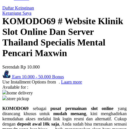
Q
Daftar Keinginan
Keranjang Saya
QV Baby
KOMODO69 # Website Klinik
R
Slot Online Dan Server
Real Shades
Thailand Specialis Mental
Red Castle
Pencari Maxwin
Ribbon Madness
Serendah
Rp 10.000
S
Earn
10.000
-
50.000
Bonus
Sebamed
Use Installment Options from
.
Laarn more
Available for :
Silver Cross
home delivery
store pickup
Simply Idea
KOMODO69
sebagai
pusat permainan slot online
yang
Skip Hop
dirancang khusus untuk
mudah menang
, kini menghadirkan
kemudahan akses melalui link login resmi dan alternatif. Cukup
Spectra
dengan
deposit awal 10k saja
, Anda sudah bisa merasakan sensasi