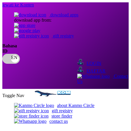
lewati ke Konten
download apps
download app from:
gift registry
Bahasa
ID
LOGIN
DAFTAR
Contact
Us
Toggle Nav
about Kanmo Circle
gift registry
store finder
contact us