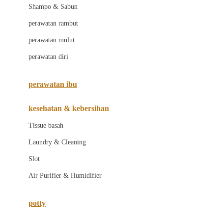
London Taxi
Shampo & Sabun
Love To Dream
perawatan rambut
perawatan mulut
M
perawatan diri
Magformers
Mama's Choice
perawatan ibu
Mamas&Papas
kesehatan & kebersihan
Mamaway
Tissue basah
Maxi Cosi
Laundry & Cleaning
Megabloks
Slot
Micro
Air Purifier & Humidifier
MiDeer
Mimi & Lula
potty
Mini Monkey