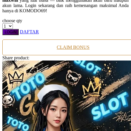
maxwin
yang luar biasa — baik menggunakan akun baru maupun
Squishmallows
akun lama. Login sekarang dan raih kemenangan maksimal Anda
Starbooks
hanya di KOMODO69!
Stick-O
choose qty
Stokke
DAFTAR
LOGIN
Sudocrem
CLAIM BONUS
Sumimo
Share product:
Sunnylife
Sun-Staches
Swimava
T
Tommee Tippee
Trunki
Tutti Bambini