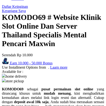
Q
Daftar Keinginan
Keranjang Saya
QV Baby
KOMODO69 # Website Klinik
R
Slot Online Dan Server
Real Shades
Thailand Specialis Mental
Red Castle
Pencari Maxwin
Ribbon Madness
Serendah
Rp 10.000
S
Earn
10.000
-
50.000
Bonus
Sebamed
Use Installment Options from
.
Laarn more
Available for :
Silver Cross
home delivery
store pickup
Simply Idea
KOMODO69
sebagai
pusat permainan slot online
yang
Skip Hop
dirancang khusus untuk
mudah menang
, kini menghadirkan
kemudahan akses melalui link login resmi dan alternatif. Cukup
Spectra
dengan
deposit awal 10k saja
, Anda sudah bisa merasakan sensasi