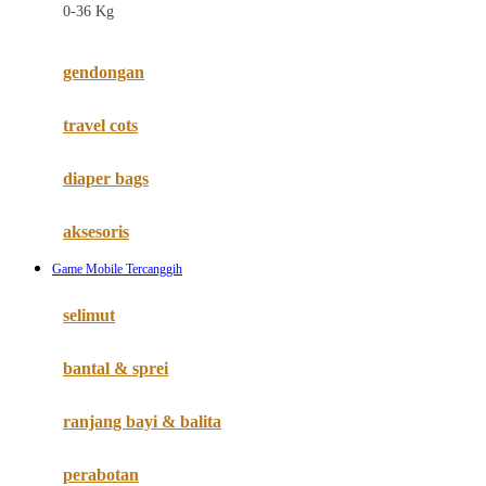
0-36 Kg
Fisher Price
Flipper
gendongan
Friends Of Sally
travel cots
G
diaper bags
Gb
Geko
aksesoris
Graco
Game Mobile Tercanggih
Gund
selimut
H
bantal & sprei
Habbie
Haenim
ranjang bayi & balita
Happy Horse
perabotan