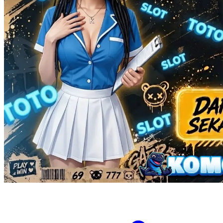
Twistshake
TY Toys
U
V
Veja
Vitaflow
Vtech
W
Waterland
Wellness
X