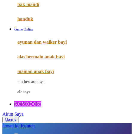
Moby
bak mandi
Momami
handuk
Mothercare
Game Online
Mustela
ayunan dan walker bayi
My Buddy Tag
My K
alas bermain anak bayi
N
mainan anak bayi
Naif
mothercare toys
Nike
elc toys
Nordic Natural
KOMODO69
Nuby
Akun Saya
Nuna
Masuk
lewati ke Konten
O