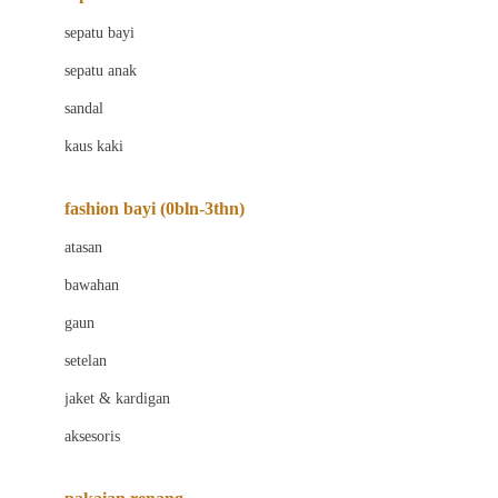
Bio Oil
sepatu bayi
Biolane
sepatu anak
Bite Fighters
sandal
Bizzi Growin
kaus kaki
Blackmores
fashion bayi (0bln-3thn)
Blooming Marvellous
atasan
Bonnels
bawahan
Bravado
gaun
Bruder
setelan
Brush Baby
jaket & kardigan
Buds Organics
aksesoris
Bugaboo
Buggygear