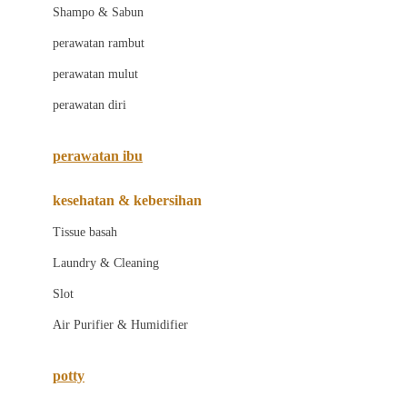
London Taxi
Shampo & Sabun
Love To Dream
perawatan rambut
perawatan mulut
M
perawatan diri
Magformers
Mama's Choice
perawatan ibu
Mamas&Papas
kesehatan & kebersihan
Mamaway
Tissue basah
Maxi Cosi
Laundry & Cleaning
Megabloks
Slot
Micro
Air Purifier & Humidifier
MiDeer
Mimi & Lula
potty
Mini Monkey