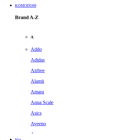
KOMODO69
Brand A-Z
A
Addo
Adidas
Airfree
Alamii
Amara
Aqua Scale
Asics
Aveeno
Awan
Slot