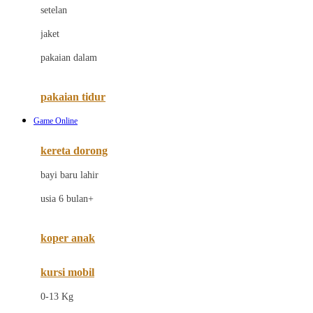
Dae Organics
setelan
Docare
jaket
Doona
pakaian dalam
Down To Earth
Drew
pakaian tidur
Dr. Brown's
Game Online
E
kereta dorong
ELC
bayi baru lahir
Ergobaby
usia 6 bulan+
Expert Care
koper anak
Ezyroller
kursi mobil
F
0-13 Kg
Felt So Sweet