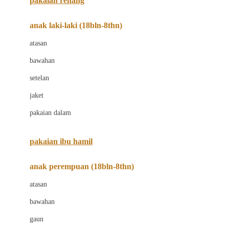
pakaian renang
Bumkins
anak laki-laki (18bln-8thn)
C
atasan
Cetaphil
bawahan
Chicco
setelan
Childlife
jaket
Clevamama
pakaian dalam
Cocolatte
Cottonseeds
pakaian ibu hamil
Cozy N Safe
anak perempuan (18bln-8thn)
Crane
atasan
Cybex
bawahan
D
gaun