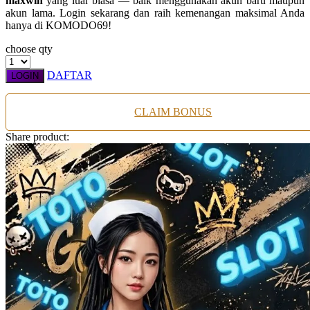
maxwin
yang luar biasa — baik menggunakan akun baru maupun
Squishmallows
akun lama. Login sekarang dan raih kemenangan maksimal Anda
Starbooks
hanya di KOMODO69!
Stick-O
choose qty
Stokke
DAFTAR
LOGIN
Sudocrem
CLAIM BONUS
Sumimo
Share product:
Sunnylife
Sun-Staches
Swimava
T
Tommee Tippee
Trunki
Tutti Bambini