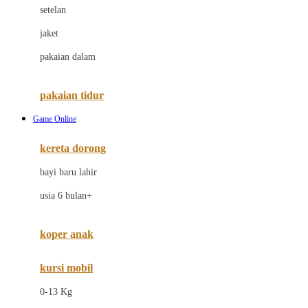
Dae Organics
setelan
Docare
jaket
Doona
pakaian dalam
Down To Earth
Drew
pakaian tidur
Dr. Brown's
Game Online
E
kereta dorong
ELC
bayi baru lahir
Ergobaby
usia 6 bulan+
Expert Care
koper anak
Ezyroller
kursi mobil
F
0-13 Kg
Felt So Sweet