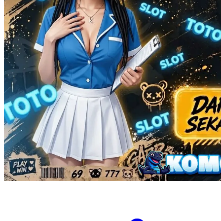
Twistshake
TY Toys
U
V
Veja
Vitaflow
Vtech
W
Waterland
Wellness
X