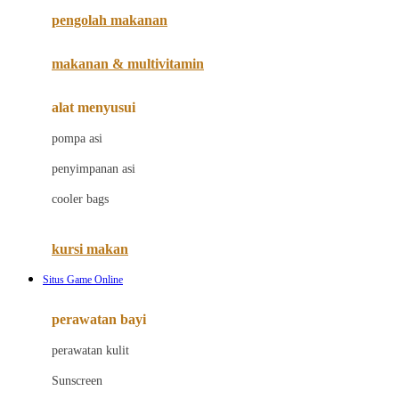
pengolah makanan
Joolz
Jujube
makanan & multivitamin
K
alat menyusui
Kiddycuts
pompa asi
Kumon
penyimpanan asi
L
cooler bags
Leapfrog
kursi makan
Leclerc
Situs Game Online
Lee Vierra
Lillebaby
perawatan bayi
Little Bird Told Me
perawatan kulit
Little Miss Janis
Sunscreen