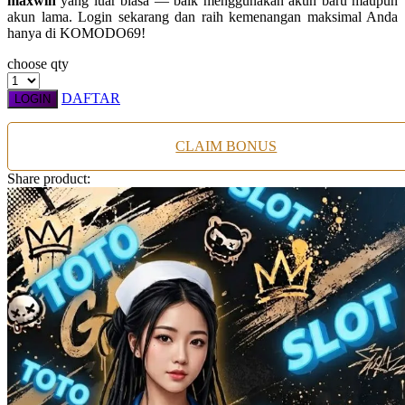
maxwin
yang luar biasa — baik menggunakan akun baru maupun
Squishmallows
akun lama. Login sekarang dan raih kemenangan maksimal Anda
Starbooks
hanya di KOMODO69!
Stick-O
choose qty
Stokke
DAFTAR
LOGIN
Sudocrem
CLAIM BONUS
Sumimo
Share product:
Sunnylife
Sun-Staches
Swimava
T
Tommee Tippee
Trunki
Tutti Bambini