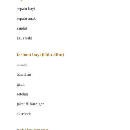
Bio Oil
sepatu bayi
Biolane
sepatu anak
Bite Fighters
sandal
Bizzi Growin
kaus kaki
Blackmores
fashion bayi (0bln-3thn)
Blooming Marvellous
atasan
Bonnels
bawahan
Bravado
gaun
Bruder
setelan
Brush Baby
jaket & kardigan
Buds Organics
aksesoris
Bugaboo
Buggygear