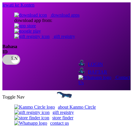
lewati ke Konten
download apps
download app from:
gift registry
Bahasa
ID
LOGIN
DAFTAR
Contact
Us
Toggle Nav
about Kanmo Circle
gift registry
store finder
contact us