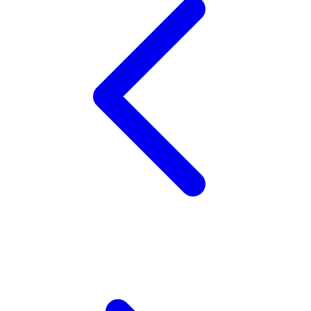
Xootz
Y
Yamatoya
Z
Zaxy
Zoggs
0-9
4Moms
59S