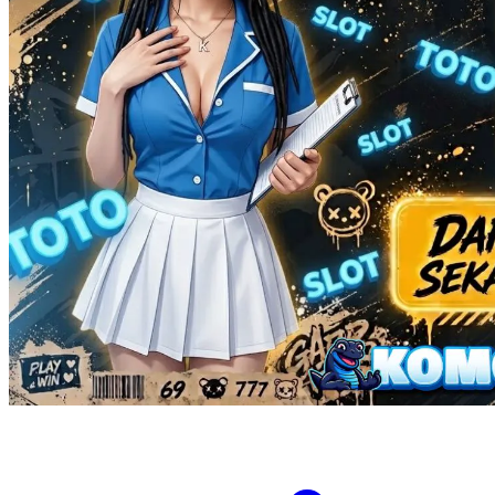
Twistshake
TY Toys
U
V
Veja
Vitaflow
Vtech
W
Waterland
Wellness
X