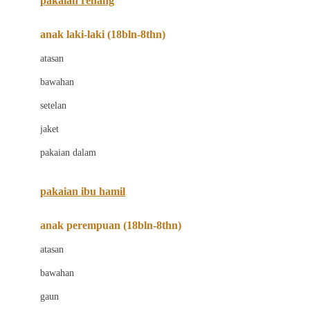
pakaian renang
Bumkins
anak laki-laki (18bln-8thn)
C
atasan
Cetaphil
bawahan
Chicco
setelan
Childlife
jaket
Clevamama
pakaian dalam
Cocolatte
Cottonseeds
pakaian ibu hamil
Cozy N Safe
anak perempuan (18bln-8thn)
Crane
atasan
Cybex
bawahan
D
gaun