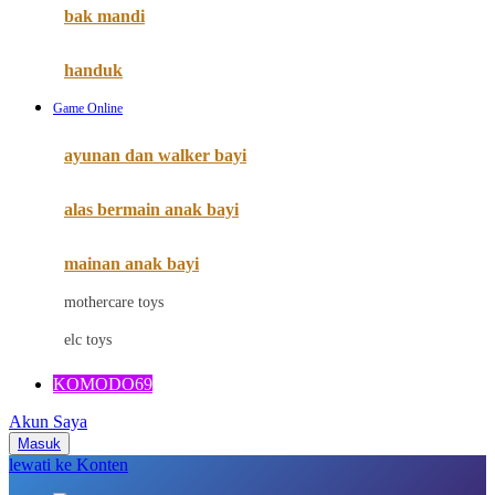
Moby
bak mandi
Momami
handuk
Mothercare
Game Online
Mustela
ayunan dan walker bayi
My Buddy Tag
My K
alas bermain anak bayi
N
mainan anak bayi
Naif
mothercare toys
Nike
elc toys
Nordic Natural
KOMODO69
Nuby
Akun Saya
Nuna
Masuk
lewati ke Konten
O