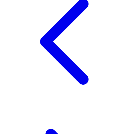
Xootz
Y
Yamatoya
Z
Zaxy
Zoggs
0-9
4Moms
59S