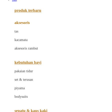
Azetabio
produk terbaru
B
aksesoris
Baabaasheepz
tas
Babiators
kacamata
Baby Dove
aksesoris rambut
Baby Jogger
Baby Rovega
kebutuhan bayi
Babybee
pakaian tidur
Banana Boat
set & terusan
Banz
piyama
Barbie
bodysuits
Beaba
Beauty Barn
sepatu & kaus kaki