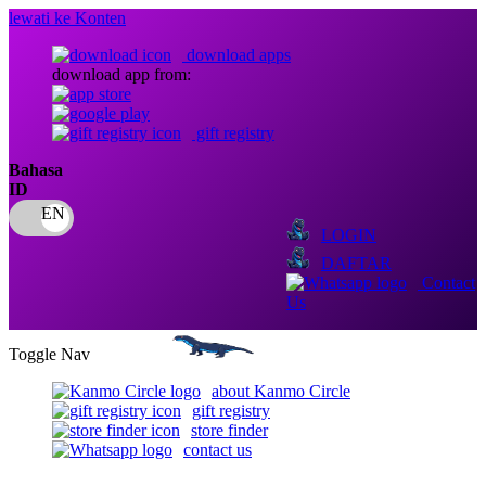
lewati ke Konten
download apps
download app from:
gift registry
Bahasa
ID
LOGIN
DAFTAR
Contact
Us
Toggle Nav
about Kanmo Circle
gift registry
store finder
contact us