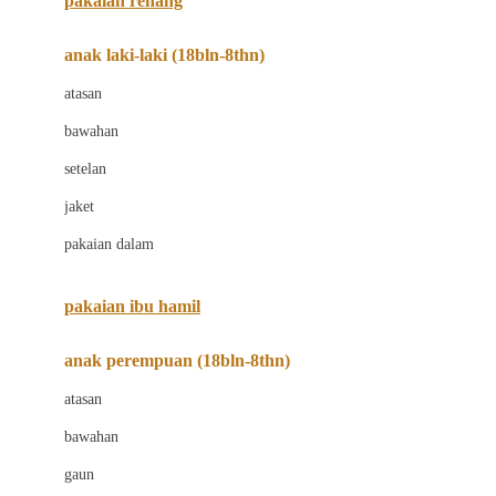
pakaian renang
Bumkins
anak laki-laki (18bln-8thn)
C
atasan
Cetaphil
bawahan
Chicco
setelan
Childlife
jaket
Clevamama
pakaian dalam
Cocolatte
Cottonseeds
pakaian ibu hamil
Cozy N Safe
anak perempuan (18bln-8thn)
Crane
atasan
Cybex
bawahan
D
gaun