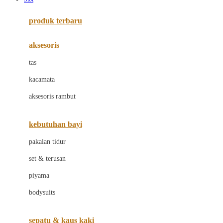
Azetabio
produk terbaru
B
aksesoris
Baabaasheepz
tas
Babiators
kacamata
Baby Dove
aksesoris rambut
Baby Jogger
Baby Rovega
kebutuhan bayi
Babybee
pakaian tidur
Banana Boat
set & terusan
Banz
piyama
Barbie
bodysuits
Beaba
Beauty Barn
sepatu & kaus kaki