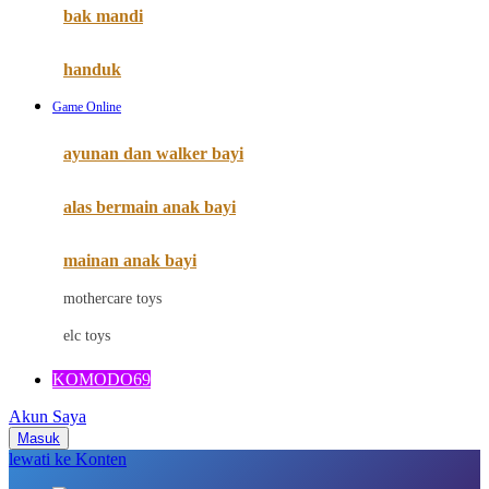
Moby
bak mandi
Momami
handuk
Mothercare
Game Online
Mustela
ayunan dan walker bayi
My Buddy Tag
My K
alas bermain anak bayi
N
mainan anak bayi
Naif
mothercare toys
Nike
elc toys
Nordic Natural
KOMODO69
Nuby
Akun Saya
Nuna
Masuk
lewati ke Konten
O