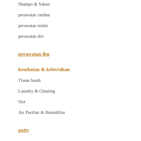
London Taxi
Shampo & Sabun
Love To Dream
perawatan rambut
perawatan mulut
M
perawatan diri
Magformers
Mama's Choice
perawatan ibu
Mamas&Papas
kesehatan & kebersihan
Mamaway
Tissue basah
Maxi Cosi
Laundry & Cleaning
Megabloks
Slot
Micro
Air Purifier & Humidifier
MiDeer
Mimi & Lula
potty
Mini Monkey