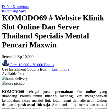
Q
Daftar Keinginan
Keranjang Saya
QV Baby
KOMODO69 # Website Klinik
R
Slot Online Dan Server
Real Shades
Thailand Specialis Mental
Red Castle
Pencari Maxwin
Ribbon Madness
Serendah
Rp 10.000
S
Earn
10.000
-
50.000
Bonus
Sebamed
Use Installment Options from
.
Laarn more
Available for :
Silver Cross
home delivery
store pickup
Simply Idea
KOMODO69
sebagai
pusat permainan slot online
yang
Skip Hop
dirancang khusus untuk
mudah menang
, kini menghadirkan
kemudahan akses melalui link login resmi dan alternatif. Cukup
Spectra
dengan
deposit awal 10k saja
, Anda sudah bisa merasakan sensasi