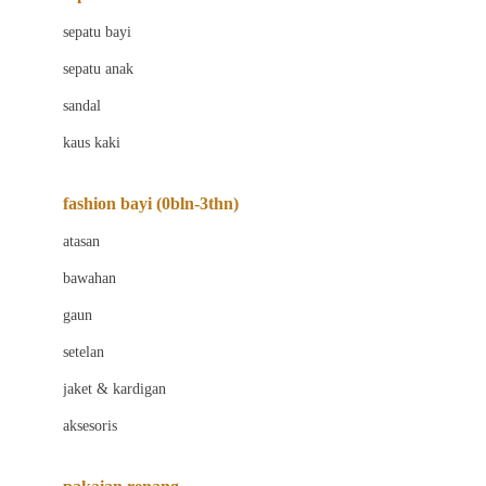
Bio Oil
sepatu bayi
Biolane
sepatu anak
Bite Fighters
sandal
Bizzi Growin
kaus kaki
Blackmores
fashion bayi (0bln-3thn)
Blooming Marvellous
atasan
Bonnels
bawahan
Bravado
gaun
Bruder
setelan
Brush Baby
jaket & kardigan
Buds Organics
aksesoris
Bugaboo
Buggygear