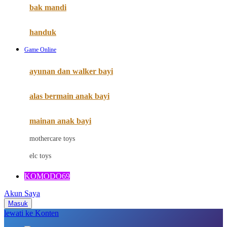
Moby
bak mandi
Momami
handuk
Mothercare
Game Online
Mustela
ayunan dan walker bayi
My Buddy Tag
My K
alas bermain anak bayi
N
mainan anak bayi
Naif
mothercare toys
Nike
elc toys
Nordic Natural
KOMODO69
Nuby
Akun Saya
Nuna
Masuk
lewati ke Konten
O