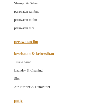
London Taxi
Shampo & Sabun
Love To Dream
perawatan rambut
perawatan mulut
M
perawatan diri
Magformers
Mama's Choice
perawatan ibu
Mamas&Papas
kesehatan & kebersihan
Mamaway
Tissue basah
Maxi Cosi
Laundry & Cleaning
Megabloks
Slot
Micro
Air Purifier & Humidifier
MiDeer
Mimi & Lula
potty
Mini Monkey