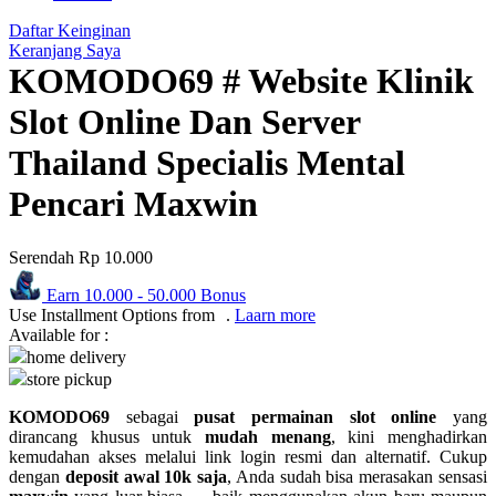
Q
Daftar Keinginan
Keranjang Saya
QV Baby
KOMODO69 # Website Klinik
R
Slot Online Dan Server
Real Shades
Thailand Specialis Mental
Red Castle
Pencari Maxwin
Ribbon Madness
Serendah
Rp 10.000
S
Earn
10.000
-
50.000
Bonus
Sebamed
Use Installment Options from
.
Laarn more
Available for :
Silver Cross
home delivery
store pickup
Simply Idea
KOMODO69
sebagai
pusat permainan slot online
yang
Skip Hop
dirancang khusus untuk
mudah menang
, kini menghadirkan
kemudahan akses melalui link login resmi dan alternatif. Cukup
Spectra
dengan
deposit awal 10k saja
, Anda sudah bisa merasakan sensasi