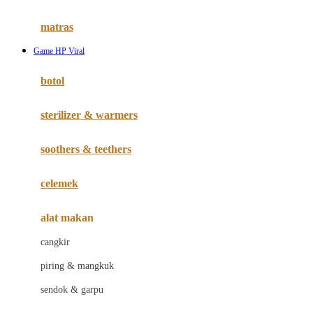
Happy Tummy
Hauck
matras
Havaianas
Game HP Viral
Hegen
botol
Hot Wheels
sterilizer & warmers
Hybrid
soothers & teethers
I
Inlacta DHA
celemek
Interlac
alat makan
Ivenet
cangkir
J
piring & mangkuk
Jack N Jill
sendok & garpu
Joie