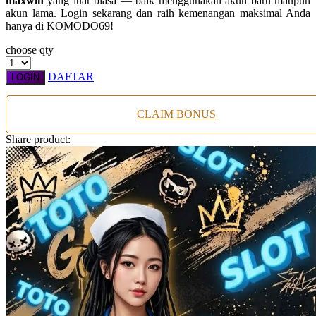
maxwin
yang luar biasa — baik menggunakan akun baru maupun
Squishmallows
akun lama. Login sekarang dan raih kemenangan maksimal Anda
Starbooks
hanya di KOMODO69!
Stick-O
choose qty
Stokke
DAFTAR
LOGIN
Sudocrem
CLAIM BONUS
Sumimo
Share product:
Sunnylife
Sun-Staches
Swimava
T
Tommee Tippee
Trunki
Tutti Bambini